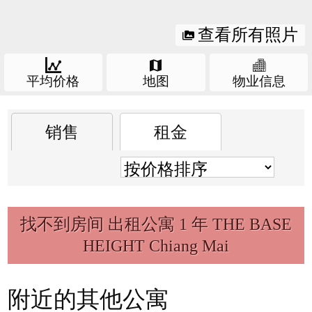
查看所有照片
平均价格
地图
物业信息
Condo information
此公寓的平均价格（租金/销售）
销售
租金
制片公司
Sansiri Public Company
价格/平方米
价格
买
租金
Limited
面积
楼层
31
找不到房间 出租公寓 1 年 THE BASE
单位
630
HEIGHT Chiang Mai
房间类型
停车场
年完成
2023
附近的其他公寓