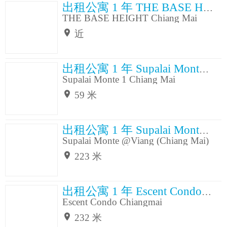
中心价值
出租公寓 1 年 THE BASE HEIGHT Chiang Mai
网站
http://siri.ly/Nlf8WN1
THE BASE HEIGHT Chiang Mai
附近的 BTS
近
地址
区/街道
Wat Ket
县/区
Chiang Mai
省
Chiang Mai
出租公寓 1 年 Supalai Monte 1 Chiang Mai
位置
Google Map
Supalai Monte 1 Chiang Mai
59 米
设施
出租公寓 1 年 Supalai Monte @Viang (Chiang Mai)
附近地点
Supalai Monte @Viang (Chiang Mai)
223 米
出租公寓 1 年 Escent Condo Chiangmai
Escent Condo Chiangmai
232 米