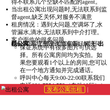
得不联系几个空缺不匹配的agent。
当出租公寓出现问题时,无法联系到监
督agent,缺乏关怀,对服务不满意
租房情况：遇到大问题,空调坏了,水
管漏水,滴水,无法联系到中介打理。
客户面临的很多问题
< /ul>
Condothai 了解并知道问题。对于
出租公寓
,系统已设计并准备好解决问题。
保证系统中有很多图片可供选
择。所有公寓房间均为实拍。如
果您要观看1个以上的房间,您可以
在一个地方通知并完成通话。
呼叫中心每天9:00-22:00联系我们
电话081-7554-553（自动10行））
发布公寓出租
免费咨询！咨询旅行建议帮助解
决问题并协商价格以获得最高的
客户满意度。