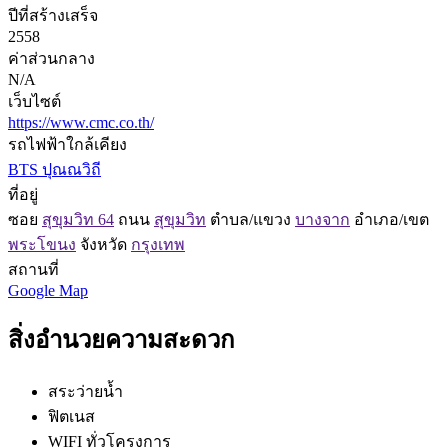
ปีที่สร้างเสร็จ
2558
ค่าส่วนกลาง
N/A
เว็บไซต์
https://www.cmc.co.th/
รถไฟฟ้าใกล้เคียง
BTS ปุณณวิถี
ที่อยู่
ซอย
สุขุมวิท 64
ถนน
สุขุมวิท
ตำบล/แขวง
บางจาก
อำเภอ/เขต
พระโขนง
จังหวัด
กรุงเทพ
สถานที่
Google Map
สิ่งอำนวยความสะดวก
สระว่ายน้ำ
ฟิตเนส
WIFI ทั่วโครงการ