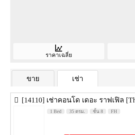
โซฟา
โต๊ะทำงาน และเก้าอี้
โต๊ะทานอาหาร และเก้าอี้
เตาไฟฟ้า
ไมโครเวฟ
ราคาเฉลี่ย
เครื่องปรับอากาศ + รีโมต
Condo information
ราคา(เช่า/ขาย)เฉลี่ยของคอนโดนี้
ราค
เครื่องทำน้ำอุ่น
ขาย
เช่า
บริษัทผู้สร้าง
บริษัท ทรัพย์มงคลพัฒนา 
ทีวี + รีโมต
ชั้น
8
[14110] เช่าคอนโด เดอะ ราฟเฟิล [The Raffles] 35 ตรม. ชั้
ประเภทห้อง
1 เตียง
2 เตียง
1 Bed
35 ตรม.
ชั้น 8
FH
ปีที่สร้างเสร็จ
2555