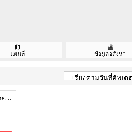
เตียงและที่นอน
โต๊ะเครื่องแป้ง
ครัวบิลท์อิน
ตู้เย็น
สติกเกอร์ที่จอดรถ
แผนที่
ข้อมูลอสังหา
ฉากกั้นอาบน้ำ
า/ตรม.
ราคา
ซื้อ
เช่า
เครื่องซักผ้า
จำกัด
พื้นที่
1 ไร่ 26.50 ตร.ว.
อ่างอาบน้ำ
ยูนิต
101
น 8
ที่จอดรถ
N/A
ค่าส่วนกลาง
ค่าส่วนกลาง ฿35 ต่อ ตร
เดือน, ค่ากองทุน ฿500 