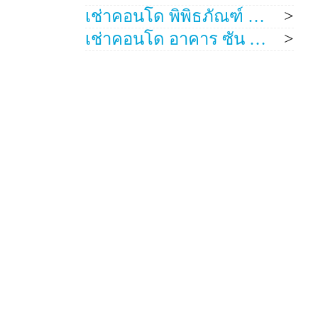
เช่าคอนโด พิพิธภัณฑ์ ธงชาติไทย
เช่าคอนโด อาคาร ซัน ทาวเวอร์
เป็นจำนวนมาก มีทั้งรูปแบบ Studio, 1
ันการซ้ำกันของการ
เช่าคอนโด
มาให้เป็นที่
วนนี้ทาง Condothai การันตีว่าทั้งหมดที่
ช่วยต่อรองราคาเพื่อให้ได้ราคาเช่าคอน