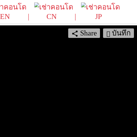
EN
CN
JP
Share
บันทึก