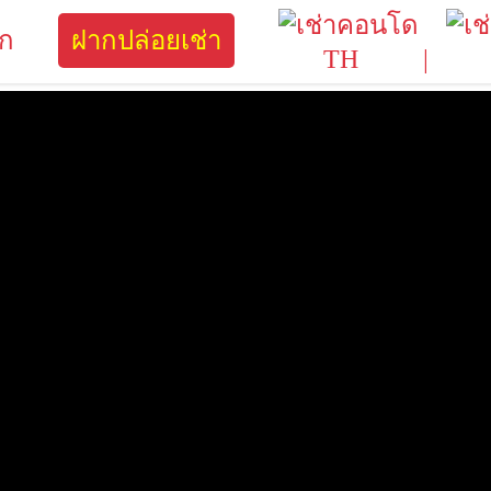
ิก
ฝากปล่อยเช่า
TH