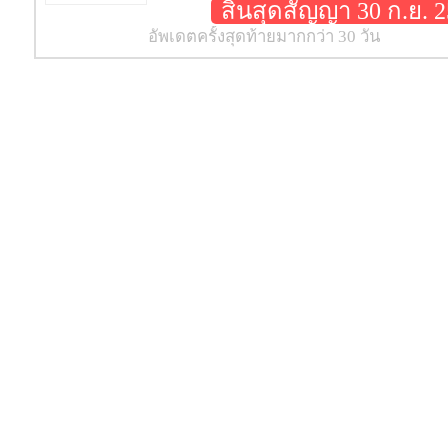
เว็บไซต์
https://xn--th-th806688----
สิ้นสุดสัญญา 30 ก.ย. 
อัพเดตครั้งสุดท้ายมากกว่า 30 วัน
jn6bxb9sb8cxe0cuasd0d7e0
รถไฟฟ้าใกล้เคียง
MRT พหลโยธิน
ที่อยู่
ถนน
ลาดพร้าว
ตำบล/แข
กรุงเทพ
ใช้บริการ
เช่าคอนโด เดอะ ราฟเฟิล
กับ C
สถานที่
Google Map
สิ่งอำนวยความสะดวก
คอนโดยอดนิยมอย่างเดอะ ราฟเฟิล นั้น ทร
Bedroom, 2 Bedrooms และ รูปแบบอื่นๆ ซ
สระว่ายน้ำ
เรียบร้อย เพื่อช่วยให้ลดเวลาในการค้นหาเ
กล้องวงจรปิดโครงการ
เห็นเป็นรูปภาพจริงทั้งหมด พร้อมสำหรับก
ประตูคีย์การ์ด
โดที่เหมาะสม และได้ราคาดีที่สุด
ลิฟท์
จากประสบการณ์การทำงานของ Condotha
สถานที่ข้างเคียง
ค้นหาจาก Google จะพบข้อมูลห้องคอนโ