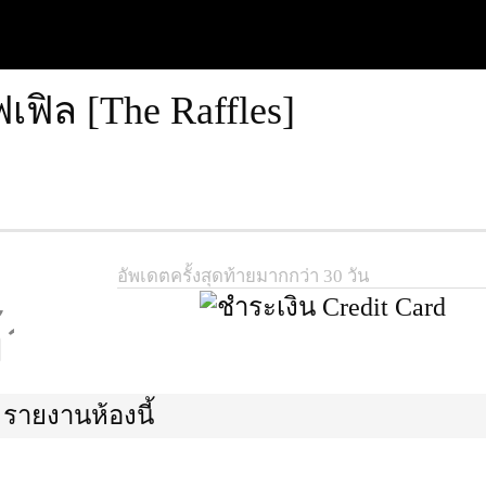
ฟิล [The Raffles]
อัพเดตครั้งสุดท้ายมากกว่า 30 วัน
้ว
รายงานห้องนี้