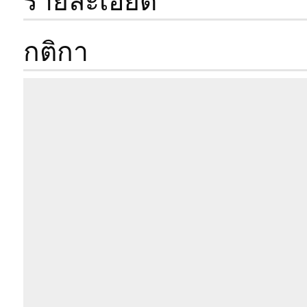
รายละเอียด
ประเภทห้อง
กติกา
พื้นที่
ตึก
ชั้น
ห้องนอน
ห้องน้ำ
ประเภทห้อง
ทิศของระเบียง
รวมค่าส่วนกลาง