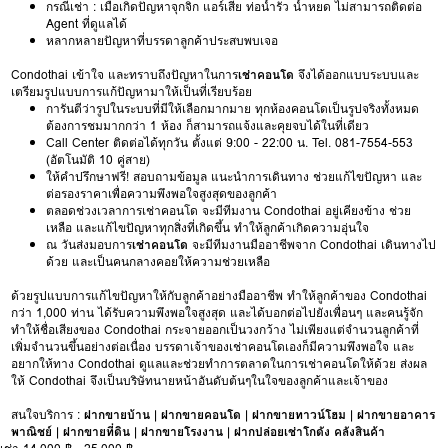
กรณีเช่า : เมื่อเกิดปัญหาจุกจิก แอร์เสีย ท่อน้ำรั่ว น้ำหยด ไม่สามารถติดต่อ
Agent ที่ดูแลได้
หลากหลายปัญหาที่บรรดาลูกค้าประสบพบเจอ
Condothai เข้าใจ และทราบถึงปัญหาในการ
เช่าคอนโด
จึงได้ออกแบบระบบและ
เตรียมรูปแบบการแก้ปัญหามาให้เป็นที่เรียบร้อย
การันตีว่ารูปในระบบที่มีให้เลือกมากมาย ทุกห้องคอนโดเป็นรูปจริงทั้งหมด
ต้องการชมมากกว่า 1 ห้อง ก็สามารถแจ้งและคุยจบได้ในที่เดียว
Call Center ติดต่อได้ทุกวัน ตั้งแต่ 9:00 - 22:00 น. Tel. 081-7554-553
(อัตโนมัติ 10 คู่สาย)
ให้คำปรึกษาฟรี! สอบถามข้อมูล แนะนำการเดินทาง ช่วยแก้ไขปัญหา และ
ต่อรองราคาเพื่อความพึงพอใจสูงสุดของลูกค้า
ตลอดช่วงเวลาการเช่าคอนโด จะมีทีมงาน Condothai อยู่เคียงข้าง ช่วย
เหลือ และแก้ไขปัญหาทุกสิ่งที่เกิดขึ้น ทำให้ลูกค้าเกิดความอุ่นใจ
ณ วันส่งมอบการ
เช่าคอนโด
จะมีทีมงานมืออาชีพจาก Condothai เดินทางไป
ด้วย และเป็นคนกลางคอยให้ความช่วยเหลือ
ด้วยรูปแบบการแก้ไขปัญหาให้กับลูกค้าอย่างมืออาชีพ ทำให้ลูกค้าของ Condothai
กว่า 1,000 ท่าน ได้รับความพึงพอใจสูงสุด และได้บอกต่อไปยังเพื่อนๆ และคนรู้จัก
ทำให้ชื่อเสียงของ Condothai กระจายออกเป็นวงกว้าง ไม่เพียงแต่จำนวนลูกค้าที่
เพิ่มจำนวนขึ้นอย่างต่อเนื่อง บรรดาเจ้าของเช่าคอนโดเองก็มีความพึงพอใจ และ
อยากให้ทาง Condothai ดูแลและช่วยทำการตลาดในการเช่าคอนโดให้ด้วย ส่งผล
ให้ Condothai จึงเป็นบริษัทนายหน้าอันดับต้นๆในใจของลูกค้าและเจ้าของ
สนใจบริการ :
ฝากขายบ้าน
|
ฝากขายคอนโด
|
ฝากขายทาวน์โฮม
|
ฝากขายอาคาร
พาณิชย์
|
ฝากขายที่ดิน
|
ฝากขายโรงงาน
|
ฝากปล่อยเช่าโกดัง คลังสินค้า