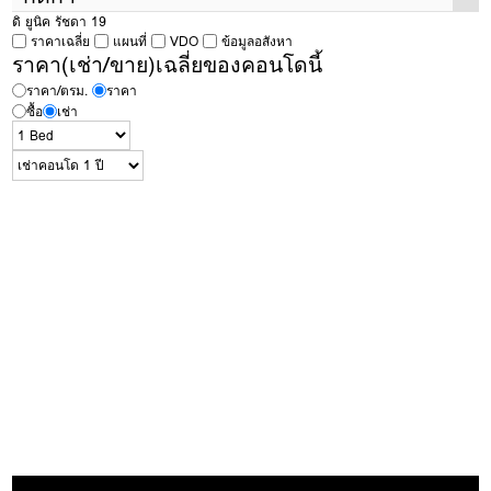
ดิ ยูนิค รัชดา 19
พื้นที่
26 ตรม.
ราคาเฉลี่ย
แผนที่
VDO
ข้อมูลอสังหา
กติกาในการเข้าชมห้อง
เพื่อเช่า
ของ Condothai
ตึก
ราคา(เช่า/ขาย)เฉลี่ยของคอนโดนี้
มีค่าเปิดห้อง 300 บาท
หากถูกใจและทำสัญญาค่าเปิดห้องนี้จะนำไปหักจากค่า
ใช้จ่ายได้เต็มจำนวน แต่หากไม่ถูกใจ 300 บาทนี้จะเป็นค่าดำเนินการในการ
ชั้น
2
ราคา/ตรม.
ราคา
เปิดห้องครับ
ซื้อ
เช่า
ห้องนอน
1
หากภาพใน
https://www.condothai.co.th
ไม่ตรงกับสภาพในห้องจริงทาง
ห้องน้ำ
1
Condothai ยินดีคืนเงินเต็มจำนวน
ประเภทห้อง
Simplex
รบกวนเลือกห้องที่สนใจจริง ก่อนเปิดห้อง เพื่อไม่เป็นการเสียเวลาทั้งสองฝ่ายครับ
ทิศของระเบียง
วิวออกนอกโครงการ
กติกาในการเข้าชมห้อง
เพื่อซื้อ
ของ Condothai
รวมค่าส่วนกลาง
สามารถนัดชมห้องได้ตลอดเวลา
ตู้เสื้อผ้า
ขอบัตรประชาชน หรือ พาสปอร์ตสำหรับทำเอกสารขออนุญาตเข้าชม
โซฟา
ทรัพย์สิน
เตียงและที่นอน
โต๊ะทำงาน และเก้าอี้
โต๊ะเครื่องแป้ง
การชำระเงินเพื่อเช่าคอนโด แบ่งเป็นดังนี้
โต๊ะทานอาหาร และเก้าอี้
เงินประกันความเสียหาย 2 เดือน (ได้รับเงินคืน เมื่อสิ้นสุดสัญญา และไม่มี
ครัวบิลท์อิน
ทรัพย์สินเสียหาย)
เตาไฟฟ้า
ค่าเช่าล่วงหน้า 1 เดือน
ตู้เย็น
Service Charge 10%
ของค่าเช่าเดือนแรก
(กรณีเช่าต่ำกว่า 6 เดือน)
ไมโครเวฟ
หรือ
การต่ออายุสัญญา (กรณีเช่าต่ำกว่า 6 เดือน)
สติกเกอร์ที่จอดรถ
รวมทั้งหมด 3 เดือน + Service Charge ก่อนเข้าอยู่
เครื่องปรับอากาศ + รีโมต