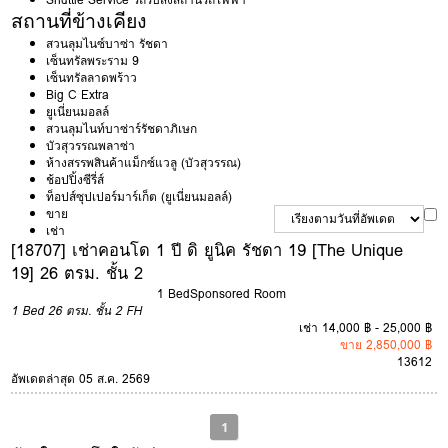
สถานที่ข้างเคียง
สวนลุมไนซ์บาซ่า รัชดา
เซ็นทรัลพระราม 9
เซ็นทรัลลาดพร้าว
Big C Extra
ยูเนี่ยนมอลล์
สวนลุมไนท์บาซ่าร์รัชดาภิเษก
บัวสุวรรณพลาซ่า
ห้างสรรพสินค้าแม็กซ์แวลู (บัวสุวรรณ)
ช้อปปิ้งซีรี่ส์
ท็อปส์ซุปเปอร์มาร์เก็ต (ยูเนี่ยนมอลล์)
ขาย
เช่า
[18707] เช่าคอนโด 1 ปี ดิ ยูนิค รัชดา 19 [The Unique
19] 26 ตรม. ชั้น 2
1 Bed
Sponsored Room
1 Bed
26 ตรม.
ชั้น 2
FH
เช่า 14,000 ฿ - 25,000 ฿
ขาย 2,850,000 ฿
1
3
6
12
อัพเดตล่าสุด 05 ส.ค. 2569
1