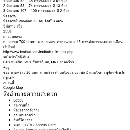
1 ห้องนอน 32 – 38 ตารางเมตร มี 61 ห้อง
2 ห้องนอน 58 – 74 ตารางเมตร มี 13 ห้อง
3 ห้องนอน 107 – 109 ตารางเมตร มี 2 ห้อง
ที่จอดรถ
ที่จอดรถในช่องจอด 35 คัน คิดเป็น 46%
ปีที่สร้างเสร็จ
2558
ค่าส่วนกลาง
ค่ากองทุน 700 บาทต่อตารางเมตร, ค่าส่วนกลาง 45 บาทต่อตารางเมตรต่อเดือน
เว็บไซต์
http://www.tenthai.com/tenthai/u19/index.php
รถไฟฟ้าใกล้เคียง
BTS หมอชิต
,
MRT รัชดาภิเษก
,
MRT ลาดพร้าว
ที่อยู่
ซอย
ลาดพร้าว 26
ถนน
ลาดพร้าว
ตำบล/แขวง
จอมพล
อำเภอ/เขต
จตุจักร
จังหวัด
กรุงเทพ
สถานที่
Google Map
สิ่งอำนวยความสะดวก
Lobby
สระว่ายน้ำ
ห้องออกกำลังกาย
สวนบนดาดฟ้า
ลิฟท์โดยสาร
ระบบ CCTV / Access Card
Shuttle Service รถรับส่งสถานีรถไฟฟ้า