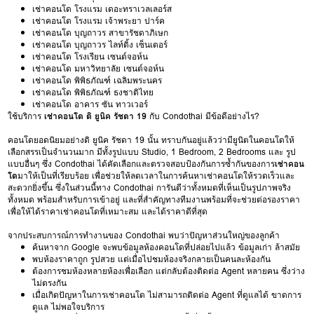
เช่าคอนโด โรงแรม เดอะทราเวลเลอร์ส
เช่าคอนโด โรงแรม เจ้าพระยา ปาร์ค
เช่าคอนโด บุญถาวร สาขารัชดาภิเษก
เช่าคอนโด บุญถาวร ไลท์ติ้ง เซ็นเตอร์
เช่าคอนโด โรงเรียน เซนต์จอห์น
เช่าคอนโด มหาวิทยาลัย เซนต์จอห์น
เช่าคอนโด พิพิธภัณฑ์ เฉลิมพระนคร
เช่าคอนโด พิพิธภัณฑ์ ธงชาติไทย
เช่าคอนโด อาคาร ซัน ทาวเวอร์
ใช้บริการ
เช่าคอนโด ดิ ยูนิค รัชดา 19
กับ Condothai มีข้อดีอย่างไร?
คอนโดยอดนิยมอย่างดิ ยูนิค รัชดา 19 นั้น ทราบกันอยู่แล้วว่ามียูนิตในคอนโดให้
เลือกสรรเป็นจำนวนมาก มีทั้งรูปแบบ Studio, 1 Bedroom, 2 Bedrooms และ รูป
แบบอื่นๆ ซึ่ง Condothai ได้คัดเลือกและตรวจสอบป้องกันการซ้ำกันของการ
เช่าคอน
โด
มาให้เป็นที่เรียบร้อย เพื่อช่วยให้ลดเวลาในการค้นหาเช่าคอนโดให้รวดเร็วและ
สะดวกยิ่งขึ้น ซึ่งในส่วนนี้ทาง Condothai การันตีว่าทั้งหมดที่เห็นเป็นรูปภาพจริง
ทั้งหมด พร้อมสำหรับการเข้าอยู่ และที่สำคัญทางทีมงานพร้อมที่จะช่วยต่อรองราคา
เพื่อให้ได้ราคาเช่าคอนโดที่เหมาะสม และได้ราคาดีที่สุด
จากประสบการณ์การทำงานของ Condothai พบว่าปัญหาส่วนใหญ่ของลูกค้า
ค้นหาจาก Google จะพบข้อมูลห้องคอนโดที่ปล่อยไปแล้ว ข้อมูลเก่า ล้าสมัย
พบห้องราคาถูก รูปสวย แต่เมื่อไปชมห้องจริงกลายเป็นคนละห้องกัน
ต้องการชมห้องหลายห้องเพื่อเลือก แต่กลับต้องติดต่อ Agent หลายคน ซึ่งว่าง
ไม่ตรงกัน
เมื่อเกิดปัญหาในการเช่าคอนโด ไม่สามารถติดต่อ Agent ที่ดูแลได้ ขาดการ
ดูแล ไม่พอใจบริการ