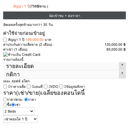
สัญญา 1 ปี
(756฿/ตรม.)
นัดเข้าชม + ต่อราคา
อัพเดตครั้งสุดท้ายมากกว่า 30 วัน
ค่าใช้จ่ายก่อนเข้าอยู่
สัญญา 1 ปี
195,000.00
บาท
ค่าประกันความเสียหาย
(2 เดือน)
130,000.00 ฿
ค่าเช่า
(1 เดือน)
65,000.00 ฿
รายงานห้องนี้
รายละเอียด
กติกา
ประเภทห้อง
2 Beds
เดอะ ลอฟท์ อโศก
พื้นที่
86 ตรม.
ราคาเฉลี่ย
แผนที่
VDO
ข้อมูลอสังหา
กติกาในการเข้าชมห้อง
เพื่อเช่า
ของ Condothai
ตึก
ราคา(เช่า/ขาย)เฉลี่ยของคอนโดนี้
มีค่าเปิดห้อง 300 บาท
หากถูกใจและทำสัญญาค่าเปิดห้องนี้จะนำไปหักจากค่า
ใช้จ่ายได้เต็มจำนวน แต่หากไม่ถูกใจ 300 บาทนี้จะเป็นค่าดำเนินการในการ
ชั้น
26
ราคา/ตรม.
ราคา
เปิดห้องครับ
ซื้อ
เช่า
ห้องนอน
2
หากภาพใน
https://www.condothai.co.th
ไม่ตรงกับสภาพในห้องจริงทาง
ห้องน้ำ
2
Condothai ยินดีคืนเงินเต็มจำนวน
ประเภทห้อง
Simplex
รบกวนเลือกห้องที่สนใจจริง ก่อนเปิดห้อง เพื่อไม่เป็นการเสียเวลาทั้งสองฝ่ายครับ
ทิศของระเบียง
วิวเมือง