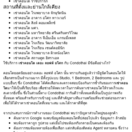
เช่าคอนโด ราชปรารภ
สถานที่ตั้งและย่านใกล้เคียง
เช่าคอนโด โรงพยาบาล จักษุรัตนิน
เช่าคอนโด อาคาร อโศก ทาวเวอร์
เช่าคอนโด สิงห์ คอมเพล็กซ์
เช่าคอนโด มศว.
เช่าคอนโด มหาวิทยาลัย ศรีนครินทรวิโรฒ
เช่าคอนโด อาคาร จีเอ็มเอ็ม แกรมมี่เพลส
เช่าคอนโด โรงเรียน วัฒนาวิทยาลัย
เช่าคอนโด โรงเรียน เซนต์ดอมินิก
เช่าคอนโด โรงพยาบาล ผิวหนังอโศก
เช่าคอนโด สถานทูต อิสราเอล
ใช้บริการ
เช่าคอนโด เดอะ ลอฟท์ อโศก
กับ Condothai มีข้อดีอย่างไร?
คอนโดยอดนิยมอย่างเดอะ ลอฟท์ อโศก นั้น ทราบกันอยู่แล้วว่ามียูนิตในคอนโดให้
เลือกสรรเป็นจำนวนมาก มีทั้งรูปแบบ Studio, 1 Bedroom, 2 Bedrooms และ รูป
แบบอื่นๆ ซึ่ง Condothai ได้คัดเลือกและตรวจสอบป้องกันการซ้ำกันของการ
เช่าคอน
โด
มาให้เป็นที่เรียบร้อย เพื่อช่วยให้ลดเวลาในการค้นหาเช่าคอนโดให้รวดเร็วและ
สะดวกยิ่งขึ้น ซึ่งในส่วนนี้ทาง Condothai การันตีว่าทั้งหมดที่เห็นเป็นรูปภาพจริง
ทั้งหมด พร้อมสำหรับการเข้าอยู่ และที่สำคัญทางทีมงานพร้อมที่จะช่วยต่อรองราคา
เพื่อให้ได้ราคาเช่าคอนโดที่เหมาะสม และได้ราคาดีที่สุด
จากประสบการณ์การทำงานของ Condothai พบว่าปัญหาส่วนใหญ่ของลูกค้า
ค้นหาจาก Google จะพบข้อมูลห้องคอนโดที่ปล่อยไปแล้ว ข้อมูลเก่า ล้าสมัย
พบห้องราคาถูก รูปสวย แต่เมื่อไปชมห้องจริงกลายเป็นคนละห้องกัน
ต้องการชมห้องหลายห้องเพื่อเลือก แต่กลับต้องติดต่อ Agent หลายคน ซึ่งว่าง