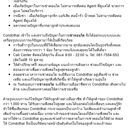
ไม่ตรงกัน
เมื่อเกิดปัญหาในการเช่าคอนโด ไม่สามารถติดต่อ Agent ที่ดูแลได้ ขาดการ
ดูแล ไม่พอใจบริการ
กรณีเช่า : เมื่อเกิดปัญหาจุกจิก แอร์เสีย ท่อน้ำรั่ว น้ำหยด ไม่สามารถติดต่อ
Agent ที่ดูแลได้
หลากหลายปัญหาที่บรรดาลูกค้าประสบพบเจอ
Condothai เข้าใจ และทราบถึงปัญหาในการ
เช่าคอนโด
จึงได้ออกแบบระบบและ
เตรียมรูปแบบการแก้ปัญหามาให้เป็นที่เรียบร้อย
การันตีว่ารูปในระบบที่มีให้เลือกมากมาย ทุกห้องคอนโดเป็นรูปจริงทั้งหมด
ต้องการชมมากกว่า 1 ห้อง ก็สามารถแจ้งและคุยจบได้ในที่เดียว
Call Center ติดต่อได้ทุกวัน ตั้งแต่ 9:00 - 22:00 น. Tel. 081-7554-553
(อัตโนมัติ 10 คู่สาย)
ให้คำปรึกษาฟรี! สอบถามข้อมูล แนะนำการเดินทาง ช่วยแก้ไขปัญหา และ
ต่อรองราคาเพื่อความพึงพอใจสูงสุดของลูกค้า
ตลอดช่วงเวลาการเช่าคอนโด จะมีทีมงาน Condothai อยู่เคียงข้าง ช่วย
เหลือ และแก้ไขปัญหาทุกสิ่งที่เกิดขึ้น ทำให้ลูกค้าเกิดความอุ่นใจ
ณ วันส่งมอบการ
เช่าคอนโด
จะมีทีมงานมืออาชีพจาก Condothai เดินทางไป
ด้วย และเป็นคนกลางคอยให้ความช่วยเหลือ
ด้วยรูปแบบการแก้ไขปัญหาให้กับลูกค้าอย่างมืออาชีพ ทำให้ลูกค้าของ Condothai
กว่า 1,000 ท่าน ได้รับความพึงพอใจสูงสุด และได้บอกต่อไปยังเพื่อนๆ และคนรู้จัก
ทำให้ชื่อเสียงของ Condothai กระจายออกเป็นวงกว้าง ไม่เพียงแต่จำนวนลูกค้าที่
เพิ่มจำนวนขึ้นอย่างต่อเนื่อง บรรดาเจ้าของเช่าคอนโดเองก็มีความพึงพอใจ และ
อยากให้ทาง Condothai ดูแลและช่วยทำการตลาดในการเช่าคอนโดให้ด้วย ส่งผล
ให้ Condothai จึงเป็นบริษัทนายหน้าอันดับต้นๆในใจของลูกค้าและเจ้าของ