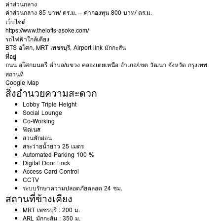
ค่าส่วนกลาง
ค่าส่วนกลาง 85 บาท/ ตร.ม. – ค่ากองทุน 800 บาท/ ตร.ม.
เว็บไซต์
https://www.thelofts-asoke.com/
รถไฟฟ้าใกล้เคียง
BTS อโศก
,
MRT เพชรบุรี
,
Airport link มักกะสัน
ที่อยู่
ถนน
อโศกมนตรี
ตำบล/แขวง
คลองเตยเหนือ
อำเภอ/เขต
วัฒนา
จังหวัด
กรุงเทพ
สถานที่
Google Map
สิ่งอำนวยความสะดวก
Lobby Triple Height
Social Lounge
Co-Working
ฟิตเนส
สวนพักผ่อน
สระว่ายน้ำยาว 25 เมตร
Automated Parking 100 %
Digital Door Lock
Access Card Control
CCTV
ระบบรักษาความปลอดภัยตลอด 24 ชม.
สถานที่ข้างเคียง
MRT เพชรบุรี : 200 ม.
ARL มักกะสัน : 350 ม.