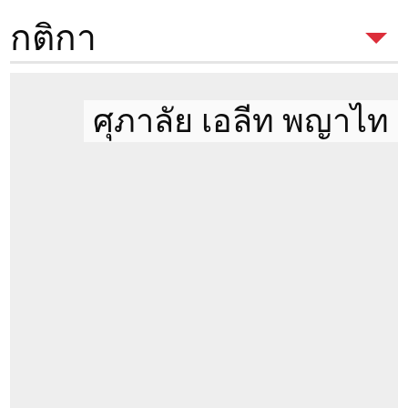
ประเภทห้อง
2 Beds
กติกา
พื้นที่
94 ตรม.
ตึก
กติกาในการเข้าชมห้อง
เพื่อเช่า
ของ
ศุภาลัย เอลีท พญาไท
Condothai
ชั้น
25
มีค่าเปิดห้อง 300 บาท
หากถูกใจและทำ
ห้องนอน
2
สัญญาค่าเปิดห้องนี้จะนำไปหักจากค่า
ห้องน้ำ
2
ใช้จ่ายได้เต็มจำนวน แต่หากไม่ถูกใจ
300 บาทนี้จะเป็นค่าดำเนินการในการ
ประเภทห้อง
Simplex
เปิดห้องครับ
ทิศของระเบียง
วิวออกนอกโครงการ
หากภาพใน
https://www.condothai.co.th
ไม่ตรงกับสภาพในห้องจริงทาง
รวมค่าส่วนกลาง
Condothai ยินดีคืนเงินเต็มจำนวน