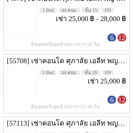
King Power DowntownComplex
1 Bed
44 ตรม.
ชั้น 15
FH
Wannasorn Tower
เช่า 25,000 ฿ - 28,000 ฿
CP Tower 3
6
12
Century
อัพเดตครั้งสุดท้ายมากกว่า 30 วัน
Big C ราชดำริ
The Platinum Fashionmall
[55708] เช่าคอนโด ศุภาลัย เอลีท พญาไท [Supalai Elite Phyathai] 44 ตรม. ชั้น 29
พันธุ์ทิพย์ พลาซ่า
1 Bed
44 ตรม.
ชั้น 29
FH
เช่า 25,000 ฿
เกสร พลาซ่า
อมรินทร์ พลาซ่า
6
12
Central World
อัพเดตครั้งสุดท้ายมากกว่า 30 วัน
Siam Paragon
[57113] เช่าคอนโด ศุภาลัย เอลีท พญาไท [Supalai Elite Phyathai] 61 ตรม. ชั้น 25
Siam Discovery