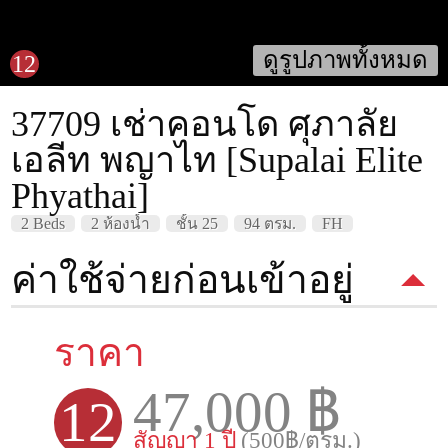
ดูรูปภาพทั้งหมด
12
37709 เช่าคอนโด ศุภาลัย
เอลีท พญาไท [Supalai Elite
Phyathai]
2 Beds
2 ห้องน้ำ
ชั้น 25
94 ตรม.
FH
ค่าใช้จ่ายก่อนเข้าอยู่
ราคา
47,000 ฿
12
สัญญา 1 ปี
(500฿/ตรม.)