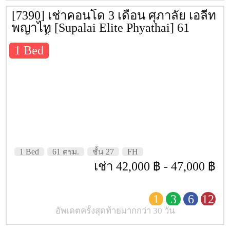
รถไฟฟ้าใกล้เคียง
BTS พญาไท
,
Airport li
[7390] เช่าคอนโด 3 เดือน ศุภาลัย เอลีท
ราชปรารภ
พญาไท [Supalai Elite Phyathai] 61
ตรม. ชั้น 27
ที่อยู่
ถนน
ศรีอยุธยา
ตำบล/แขวง
1 Bed
ถนนพญาไท
อำเภอ/เขต
ราช
จังหวัด
กรุงเทพ
สถานที่
Google Map
สิ่งอำนวยความสะดวก
Lobby
1 Bed
61 ตรม.
ชั้น 27
FH
Roof Garden
เช่า 42,000 ฿ - 47,000 ฿
ห้องซาวน่า
ฟิตเนส
1
3
6
12
อัพเดตครั้งสุดท้ายมากกว่า 30 วัน
สระว่ายน้ำ