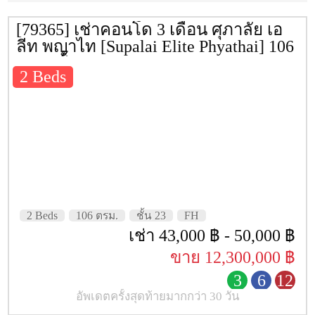
ทรัพย์)
ยูนิต
258
เลขที่
4067011525
[79365] เช่าคอนโด 3 เดือน ศุภาลัย เอ
ประเภทห้อง
1 Bed Executive Suite : 44.0
ลีท พญาไท [Supalai Elite Phyathai] 106
ตรม. ชั้น 23
ตร.ม.
2 Beds
1 Bed Deluxe Suite : 60.5-61
ตร.ม.
2 Bed Elete Suite : 94.0 ตร.ม
3 Bed Penthouse : 138.0-144.
ตร.ม. (มีทั้งหมด 6 ห้อง)
ที่จอดรถ
ประมาณ 94% รวมจอดซ้อนค
ปีที่สร้างเสร็จ
2561
2 Beds
106 ตรม.
ชั้น 23
FH
เช่า 43,000 ฿ - 50,000 ฿
ค่าส่วนกลาง
ค่าส่วนกลาง 48 บาท/ ตร.ม/
ขาย 12,300,000 ฿
เดือน, ค่ากองทุน 480 บาท/
3
6
12
ตร.ม.
อัพเดตครั้งสุดท้ายมากกว่า 30 วัน
เว็บไซต์
https://www.supalai.com/project/c