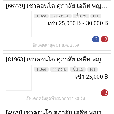
Vdo Door Phone
[66779] เช่าคอนโด ศุภาลัย เอลีท พญาไท [Supalai Elite Phyathai] 60.5 ตรม. ชั้น 29
ระบบกล้อง CCTV
1 Bed
60.5 ตรม.
ชั้น 29
FH
ระบบป้องกันอัคคีภัย Heat & Smoke
เช่า 25,000 ฿ - 30,000 ฿
Detector, Fire Alarm
ระบบรักษาความปลอดภัย 24 ชม.
6
12
อัพเดตล่าสุด 01 ส.ค. 2569
ลิฟต์
[81963] เช่าคอนโด ศุภาลัย เอลีท พญาไท [Supalai Elite Phyathai] 44 ตรม. ชั้น 15
สถานที่ข้างเคียง
1 Bed
44 ตรม.
ชั้น 15
FH
รถไฟฟ้า Airport link พญาไท
เช่า 25,000 ฿
รถไฟฟ้า Airport link ราชปรารภ
12
รถไฟฟ้า BTS พญาไท
อัพเดตครั้งสุดท้ายมากกว่า 30 วัน
โรงพยาบาลพญาไท 1
โรงเรียนศรีอยุธยา
[4979] เช่าคอนโด ศุภาลัย เอลีท พญาไท [Supalai Elite Phyathai] 44 ตรม. ชั้น 15