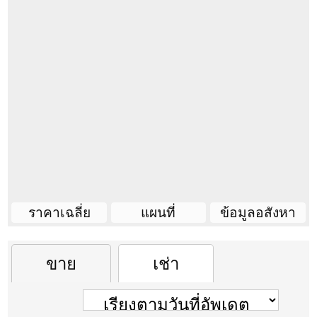
รวมทั้งหมด 3 เดือน + Service
เครื่องทำน้ำอุ่น
Charge ก่อนเข้าอยู่
เครื่องซักผ้า
ทีวี + รีโมต
กรณีต้องการจองสิทธิ์
อ่างอาบน้ำ
การเช่า ต้องชำระเงินล่วงหน้า 1
เดือน สำหรับการจองสิทธิ์เช่าล่วง
หน้า
ไม่เกิน 30 วัน
หมายเหตุ :
การชำระเงินทั้งหมด ชำระ
ผ่านบัญชี (เท่านั้น) เจ้าหน้าที่เปิดห้องไม่
ราคาเฉลี่ย
แผนที่
ข้อมูลอสังหา
รับเงินสดหน้างาน
Condo information
ราคา(เช่า/ขาย)เฉลี่ยของคอนโดนี้
ขาย
เช่า
บริษัทผู้สร้าง
บริษัท ศุภาลัย จำกัด (มหาช
บัญชีธนาคาร บริษัท คอนโดไทย จำกัด
ราคา/ตรม.
ราคา
ซื้อ
เช่า
พื้นที่
2-0-96 ไร่
ธ.ไทยพาณิชย์/เมเจอร์ รัชโยธิน (ออม
ชั้น
31