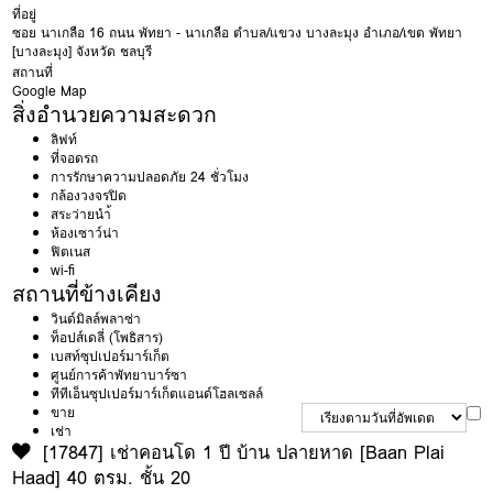
ที่อยู่
ซอย
นาเกลือ 16
ถนน
พัทยา - นาเกลือ
ตำบล/แขวง
บางละมุง
อำเภอ/เขต
พัทยา
[บางละมุง]
จังหวัด
ชลบุรี
สถานที่
Google Map
สิ่งอำนวยความสะดวก
ลิฟท์
ที่จอดรถ
การรักษาความปลอดภัย 24 ชั่วโมง
กล้องวงจรปิด
สระว่ายนำ้
ห้องเซาว์น่า
ฟิตเนส
wi-fi
สถานที่ข้างเคียง
วินด์มิลล์พลาซ่า
ท็อปส์เดลี่ (โพธิสาร)
เบสท์ซุปเปอร์มาร์เก็ต
ศูนย์การค้าพัทยาบาร์ซา
ทีทีเอ็นซุปเปอร์มาร์เก็ตแอนด์โฮลเซลล์
ขาย
เช่า
[17847] เช่าคอนโด 1 ปี บ้าน ปลายหาด [Baan Plai
Haad] 40 ตรม. ชั้น 20