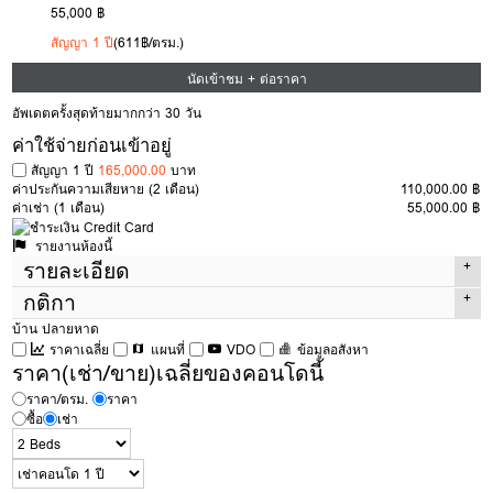
55,000 ฿
สัญญา 1 ปี
(611฿/ตรม.)
นัดเข้าชม + ต่อราคา
อัพเดตครั้งสุดท้ายมากกว่า 30 วัน
ค่าใช้จ่ายก่อนเข้าอยู่
สัญญา 1 ปี
165,000.00
บาท
ค่าประกันความเสียหาย
(2 เดือน)
110,000.00 ฿
ค่าเช่า
(1 เดือน)
55,000.00 ฿
รายงานห้องนี้
รายละเอียด
กติกา
ประเภทห้อง
2 Beds
บ้าน ปลายหาด
พื้นที่
90 ตรม.
ราคาเฉลี่ย
แผนที่
VDO
ข้อมูลอสังหา
กติกาในการเข้าชมห้อง
เพื่อเช่า
ของ Condothai
ตึก
ราคา(เช่า/ขาย)เฉลี่ยของคอนโดนี้
มีค่าเปิดห้อง 300 บาท
หากถูกใจและทำสัญญาค่าเปิดห้องนี้จะนำไปหักจากค่า
ใช้จ่ายได้เต็มจำนวน แต่หากไม่ถูกใจ 300 บาทนี้จะเป็นค่าดำเนินการในการ
ชั้น
24
ราคา/ตรม.
ราคา
เปิดห้องครับ
ซื้อ
เช่า
ห้องนอน
2
หากภาพใน
https://www.condothai.co.th
ไม่ตรงกับสภาพในห้องจริงทาง
ห้องน้ำ
2
Condothai ยินดีคืนเงินเต็มจำนวน
ประเภทห้อง
Simplex