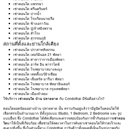
เช่าคอนโด แพรกษา
เช่าคอนโด ศรีนครินทร์
เช่าคอนโด ปากน้ำ
เช่าคอนโด โรงเรียนนายเรือ
เช่าคอนโด ช้างเอราวัณ
เช่าคอนโด ปู่เจ้าสมิงพราย
เช่าคอนโด สำโรง
เช่าคอนโด สุวรรณภูมิ
สถานที่ตั้งและย่านใกล้เคียง
เช่าคอนโด ปราสาทสัจธรรม
เช่าคอนโด เทอร์มินอล 21 พัทยา
เช่าคอนโด ศาลาว่าการเมืองพัทยา
เช่าคอนโด อาร์ท อิน พาราไดซ์
เช่าคอนโด โรงพยาบาลบางละมุง
เช่าคอนโด เทดดี้เเบร์มิวเซียม
เช่าคอนโด เซ็นทรัล มารีนา พัทยา
เช่าคอนโด โรงพยาบาล พัทยาอินเตอร์
เช่าคอนโด โรงพยาบาล กรุงเทพพัทยา
เช่าคอนโด เมืองจำลอง
ใช้บริการ
เช่าคอนโด บ้าน ปลายหาด
กับ Condothai มีข้อดีอย่างไร?
คอนโดยอดนิยมอย่างบ้าน ปลายหาด นั้น ทราบกันอยู่แล้วว่ามียูนิตในคอนโดให้
เลือกสรรเป็นจำนวนมาก มีทั้งรูปแบบ Studio, 1 Bedroom, 2 Bedrooms และ รูป
แบบอื่นๆ ซึ่ง Condothai ได้คัดเลือกและตรวจสอบป้องกันการซ้ำกันของการ
เช่าคอน
โด
มาให้เป็นที่เรียบร้อย เพื่อช่วยให้ลดเวลาในการค้นหาเช่าคอนโดให้รวดเร็วและ
สะดวกยิ่งขึ้น ซึ่งในส่วนนี้ทาง Condothai การันตีว่าทั้งหมดที่เห็นเป็นรูปภาพจริง