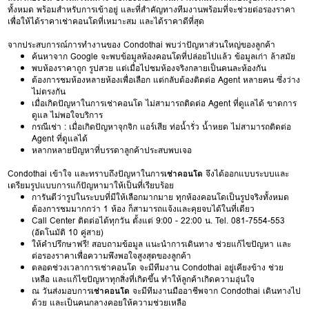
ทั้งหมด พร้อมสำหรับการเข้าอยู่ และที่สำคัญทางทีมงานพร้อมที่จะช่วยต่อรองราคา
เพื่อให้ได้ราคาเช่าคอนโดที่เหมาะสม และได้ราคาดีที่สุด
จากประสบการณ์การทำงานของ Condothai พบว่าปัญหาส่วนใหญ่ของลูกค้า
ค้นหาจาก Google จะพบข้อมูลห้องคอนโดที่ปล่อยไปแล้ว ข้อมูลเก่า ล้าสมัย
พบห้องราคาถูก รูปสวย แต่เมื่อไปชมห้องจริงกลายเป็นคนละห้องกัน
ต้องการชมห้องหลายห้องเพื่อเลือก แต่กลับต้องติดต่อ Agent หลายคน ซึ่งว่าง
ไม่ตรงกัน
เมื่อเกิดปัญหาในการเช่าคอนโด ไม่สามารถติดต่อ Agent ที่ดูแลได้ ขาดการ
ดูแล ไม่พอใจบริการ
กรณีเช่า : เมื่อเกิดปัญหาจุกจิก แอร์เสีย ท่อน้ำรั่ว น้ำหยด ไม่สามารถติดต่อ
Agent ที่ดูแลได้
หลากหลายปัญหาที่บรรดาลูกค้าประสบพบเจอ
Condothai เข้าใจ และทราบถึงปัญหาในการ
เช่าคอนโด
จึงได้ออกแบบระบบและ
เตรียมรูปแบบการแก้ปัญหามาให้เป็นที่เรียบร้อย
การันตีว่ารูปในระบบที่มีให้เลือกมากมาย ทุกห้องคอนโดเป็นรูปจริงทั้งหมด
ต้องการชมมากกว่า 1 ห้อง ก็สามารถแจ้งและคุยจบได้ในที่เดียว
Call Center ติดต่อได้ทุกวัน ตั้งแต่ 9:00 - 22:00 น. Tel. 081-7554-553
(อัตโนมัติ 10 คู่สาย)
ให้คำปรึกษาฟรี! สอบถามข้อมูล แนะนำการเดินทาง ช่วยแก้ไขปัญหา และ
ต่อรองราคาเพื่อความพึงพอใจสูงสุดของลูกค้า
ตลอดช่วงเวลาการเช่าคอนโด จะมีทีมงาน Condothai อยู่เคียงข้าง ช่วย
เหลือ และแก้ไขปัญหาทุกสิ่งที่เกิดขึ้น ทำให้ลูกค้าเกิดความอุ่นใจ
ณ วันส่งมอบการ
เช่าคอนโด
จะมีทีมงานมืออาชีพจาก Condothai เดินทางไป
ด้วย และเป็นคนกลางคอยให้ความช่วยเหลือ