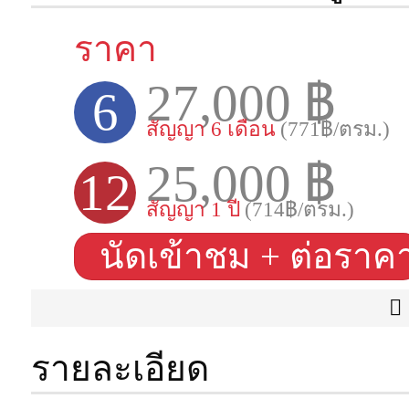
ราคา
27,000 ฿
6
สัญญา 6 เดือน
(771฿/ตรม.)
25,000 ฿
12
สัญญา 1 ปี
(714฿/ตรม.)
นัดเข้าชม + ต่อราค
รายละเอียด