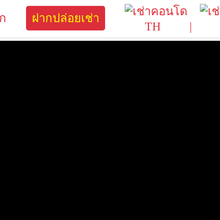
ิก
ฝากปล่อยเช่า
TH