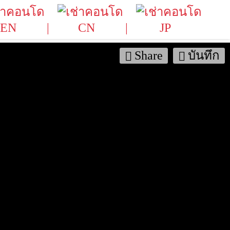
EN
CN
JP
Share
บันทึก