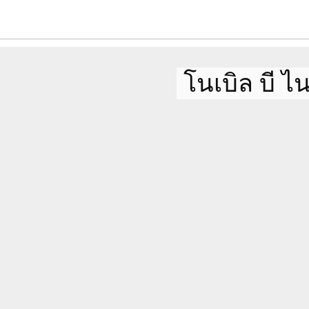
การชำระเงินเพื่อเช่าคอนโด แบ่งเป็นด
โนเบิล บี ไ
เงินประกันความเสียหาย 2 เดือน (
เงินคืน เมื่อสิ้นสุดสัญญา และไม่ม
้
ทรัพย์สินเสียหาย)
บาท
ค่าเช่าล่วงหน้า 1 เดือน
บ
Service Charge 10%
ของค่าเช่า
แรก
(กรณีเช่าต่ำกว่า 6 เดือน)
หร
ไม่
ต่ออายุสัญญา (กรณีเช่าต่ำกว่า 6
ินดี
รวมทั้งหมด 3 เดือน + Service Ch
ก่อนเข้าอยู่
ตู้เสื้อผ้า
ง
กรณีต้องการจองสิทธิ์
เตียงและที่นอน