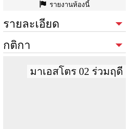
รายงานห้องนี้
รายละเอียด
ประเภทห้อง
2 Beds
กติกา
พื้นที่
58.07 ตรม.
ตึก
กติกาในการเข้าชมห้อง
เพื่อซื้อ
ของ
มาเอสโตร 02 ร่วมฤดี
Condothai
ชั้น
4
สามารถนัดชมห้องได้ตลอดเวลา
ห้องนอน
2
ขอบัตรประชาชน หรือ พาสปอร์ต
ห้องน้ำ
2
สำหรับทำเอกสารขออนุญาตเข้าชม
ทรัพย์สิน
ประเภทห้อง
Simplex
ทิศของระเบียง
วิวออกนอกโครงการ
หมายเหตุ :
การชำระเงินทั้งหมด ชำระ