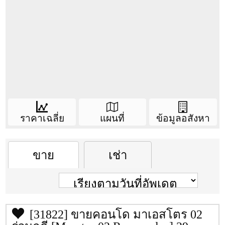
สติกเกอร์ที่จอดรถ
เครื่องปรับอากาศ + รีโมต
ฉากกั้นอาบน้ำ
เครื่องทำน้ำอุ่น
เครื่องซักผ้า
ทีวี + รีโมต
ราคาเฉลี่ย
แผนที่
ข้อมูลอสังหา
อ่างอาบน้ำ
Condo information
ราคา(เช่า/ขาย)เฉลี่ยของคอนโดนี้
ขาย
เช่า
บริษัทผู้สร้าง
บริษัท เมเจอร์ ดีเวลลอป
ราคา/ตรม.
ราคา
ซื้อ
เช่า
เม้นท์ จำกัด (มหาชน)
พื้นที่
1-0-62 ไร่
ชั้น
8
[31822] ขายคอนโด มาเอสโตร 02
ยูนิต
138