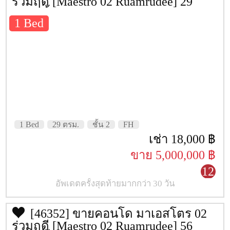
ร่วมฤดี [Maestro 02 Ruamrudee] 29
ตรม. ชั้น 2
ประเภทห้อง
Type A: 1 ห้องนอน 25.5 –
1 Bed
33 ตร.ม.
Type B: 2 ห้องนอน 43 – 58
ตร.ม. Type D: 3 ห้องนอน
ดูเพล็กซ์ 77 – 81 ตร.ม.
ที่จอดรถ
59%
ปีที่สร้างเสร็จ
2559
ค่าส่วนกลาง
N/A
1 Bed
29 ตรม.
ชั้น 2
FH
เช่า 18,000 ฿
เว็บไซต์
https://www.mjd.co.th/
ขาย 5,000,000 ฿
รถไฟฟ้าใกล้เคียง
BTS นานา
12
ที่อยู่
ซอย
ร่วมฤดี
ถนน
เพลินจิต
อัพเดตครั้งสุดท้ายมากกว่า 30 วัน
ตำบล/แขวง
ลุมพินี
อำเภอ/
เขต
ปทุมวัน
จังหวัด
[46352] ขายคอนโด มาเอสโตร 02
กรุงเทพ
ร่วมฤดี [Maestro 02 Ruamrudee] 56