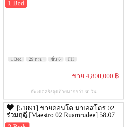
1 Bed
สถานทูตญี่ปุ่น
Nana Plaza
Terminal 21
สวนลุมพินี
1 Bed
29 ตรม.
ชั้น 6
FH
ขาย 4,800,000 ฿
อัพเดตครั้งสุดท้ายมากกว่า 30 วัน
[51891] ขายคอนโด มาเอสโตร 02
ร่วมฤดี [Maestro 02 Ruamrudee] 58.07
ตรม. ชั้น 4
2 Beds