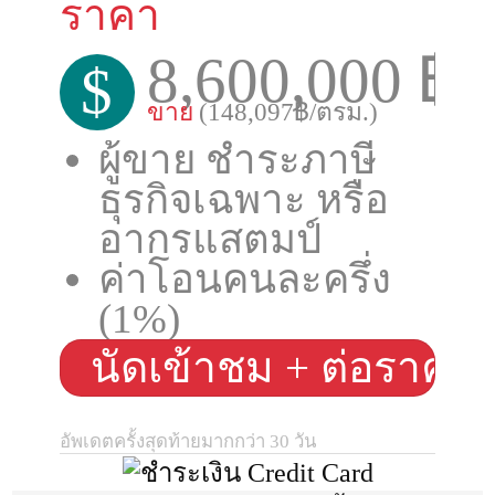
ราคา
8,600,000 ฿
$
ขาย
(148,097฿/ตรม.)
ผู้ขาย ชำระภาษี
ธุรกิจเฉพาะ หรือ
อากรแสตมป์
ค่าโอนคนละครึ่ง
(1%)
นัดเข้าชม + ต่อราคา
อัพเดตครั้งสุดท้ายมากกว่า 30 วัน