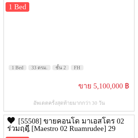
ตรม. ชั้น 2
1 Bed
Siam Center
เซ็นทรัลเวิลด์
เกษรพลาซ่า
เซ็นทรัลชิดลม
เซ็นทรัลเอ็มบาสซี .
BTS เพลินจิต
1 Bed
33 ตรม.
ชั้น 2
FH
โรงพยาบาล บำรุงราษฏร์
ขาย 5,100,000 ฿
โรงพยาบาล ตำรวจ
โรงพยาบาล จุฬา
อัพเดตครั้งสุดท้ายมากกว่า 30 วัน
มหาวิทยาลัยจุฬาลงกรณ์
สถานทูตเนเธอแลนด์
[55508] ขายคอนโด มาเอสโตร 02
ร่วมฤดี [Maestro 02 Ruamrudee] 29
สถานทูตอเมริกา
ตรม. ชั้น 6