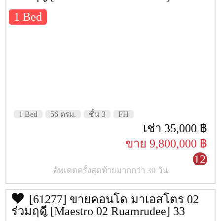
สถานที่
Google Map
ตรม. ชั้น 3
1 Bed
สิ่งอำนวยความสะดวก
Sauna & Steam
Free-wifi
สระว่ายน้ำ
Fitness
1 Bed
56 ตรม.
ชั้น 3
FH
เช่า 35,000 ฿
ระบบรักษาความปลอดภัย 24 ชั่วโมง
ขาย 9,800,000 ฿
บริการรถรับส่ง
12
อัพเดตครั้งสุดท้ายมากกว่า 30 วัน
สถานที่ข้างเคียง
พันธุ์ทิพย์พลาซ่า
[61277] ขายคอนโด มาเอสโตร 02
ร่วมฤดี [Maestro 02 Ruamrudee] 33
Siam Paragon