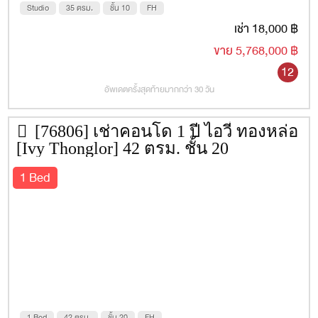
UFM Fuji Super Express
Studio
35 ตรม.
ชั้น 10
FH
เช่า 18,000 ฿
ดิเอ็มโพเรี่ยม
ขาย 5,768,000 ฿
ดิเอ็มควอเทียร์
12
เซ็นทรัลพลาซา แกรนด์ พระราม 9
อัพเดตครั้งสุดท้ายมากกว่า 30 วัน
เกตเวย์ เอกมัย
[76806] เช่าคอนโด 1 ปี ไอวี่ ทองหล่อ
เมเจอร์ สุขุมวิท
[Ivy Thonglor] 42 ตรม. ชั้น 20
1 Bed
1 Bed
42 ตรม.
ชั้น 20
FH