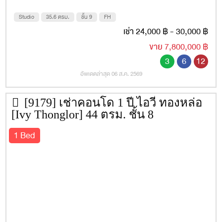
เว็บไซต์
https://www.ivythonglor.com
รถไฟฟ้าใกล้เคียง
BTS ทองหล่อ
Studio
35.6 ตรม.
ชั้น 9
FH
เช่า 24,000 ฿ - 30,000 ฿
ที่อยู่
ซอย
สุขุมวิท 55 (ทองหล่อ)
ถนน
สุขุมวิท
ขาย 7,800,000 ฿
ตำบล/แขวง
คลองตันเหนือ
อำเภอ/เขต
3
6
12
วัฒนา
จังหวัด
กรุงเทพ
อัพเดตล่าสุด 06 ส.ค. 2569
สถานที่
Google Map
[9179] เช่าคอนโด 1 ปี ไอวี่ ทองหล่อ
สิ่งอำนวยความสะดวก
[Ivy Thonglor] 44 ตรม. ชั้น 8
ลิฟท์
1 Bed
ที่จอดรถ
การรักษาความปลอดภัย 24 ชั่วโมง
กล้องวงจรปิด
สระว่ายนำ้
ห้องเซาว์น่า