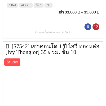
1 Bed
44 ตรม.
ชั้น 8
FH
ฟิตเนส
เช่า 33,000 ฿ - 35,000 ฿
สวนหย่อม
พื้นที่จัดบาร์บีคิว
6
12
สนามเด็กเล่น
อัพเดตครั้งสุดท้ายมากกว่า 30 วัน
พื้นที่สำหรับเด็ก
[57542] เช่าคอนโด 1 ปี ไอวี่ ทองหล่อ
Wi-Fi
[Ivy Thonglor] 35 ตรม. ชั้น 10
Studio
สถานที่ข้างเคียง
เจ อเวนิว
วิลล่ามาร์เก็ต (ทองหล่อ 15)
ฟู้ดแลนด์ ซูเปอร์มาร์เก็ต
เอท ทองหล่อ