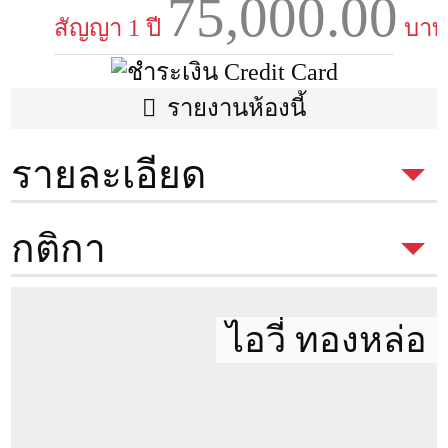
75,000.00
สัญญา 1 ปี
บาท
รายงานห้องนี้
รายละเอียด
ประเภทห้อง
Studio
กติกา
พื้นที่
45 ตรม.
ตึก
กติกาในการเข้าชมห้อง
เพื่อเช่า
ของ Condothai
ไอวี่ ทองหล่อ
มีค่าเปิดห้อง 300 บาท
หากถูกใจและทำสัญญาค่าเปิดห้องนี้จะ
ชั้น
23
นำไปหักจากค่าใช้จ่ายได้เต็มจำนวน แต่หากไม่ถูกใจ 300 บาทนี้
ห้องนอน
1
จะเป็นค่าดำเนินการในการเปิดห้องครับ
ห้องน้ำ
1