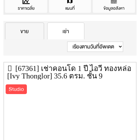
ราคาเฉลี่ย
แผนที่
ข้อมูลอสังหา
Condo information
ราคา(เช่า/ขาย)เฉลี่ยของคอนโดนี้
ขาย
เช่า
บริษัทผู้สร้าง
บริษัท พฤกษา เรียลเอสเตท จำกัด
ราคา/ตรม.
ราคา
ซื้อ
เช่า
(มหาชน)
พื้นที่
3 ไร่ 1 งาน 64.00 ตร.ว.
ชั้น
24
[67361] เช่าคอนโด 1 ปี ไอวี่ ทองหล่อ
ยูนิต
447
[Ivy Thonglor] 35.6 ตรม. ชั้น 9
ประเภทห้อง
Studio / 35.2 ตร.ม.
Studio
1 Bed / 42.8 ตร.ม.
2 Bed / 85.2 – 85.8 ตร.ม.
ที่จอดรถ
N/A
ปีที่สร้างเสร็จ
2553
ค่าส่วนกลาง
N/A