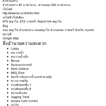
ค่าส่วนกลาง
ค่าส่วนกลาง 40 บาท/ ตร.ม., ค่ากองทุน 500 บาท/ ตร.ม.
เว็บไซต์
http://www.tcc.co.th/intro.html
รถไฟฟ้าใกล้เคียง
BTS พญาไท
,
BTS ราชเทวี
,
Airport link พญาไท
ที่อยู่
ถนน
พญาไท
ตำบล/แขวง
ถนนพญาไท
อำเภอ/เขต
ราชเทวี
จังหวัด
กรุงเทพ
สถานที่
Google Map
สิ่งอำนวยความสะดวก
Lobby
สระว่ายน้ำ
สระว่ายน้ำเด็ก
ฟิตเนส
ห้องอเนกประสงค์
Semi Outdoor
BBQ Zone
ห้องน้ำ+ห้องอาบน้ำแยกชาย-หญิง
ซาวน่า+สตรีม
สวนพักผ่อนชั้น 1
สวนพักผ่อนชั้น 6
สนามเด็กเล่น
Jogging Track
Access Card Control
CCTV