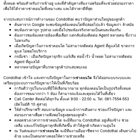
ทั้งหมด พร้อมสำหรับการเข้าอยู่ และที่สำคัญทางทีมงานพร้อมที่จะช่วยต่อรองราคา
เพื่อให้ได้ราคาเช่าคอนโดที่เหมาะสม และได้ราคาดีที่สุด
จากประสบการณ์การทำงานของ Condothai พบว่าปัญหาส่วนใหญ่ของลูกค้า
ค้นหาจาก Google จะพบข้อมูลห้องคอนโดที่ปล่อยไปแล้ว ข้อมูลเก่า ล้าสมัย
พบห้องราคาถูก รูปสวย แต่เมื่อไปชมห้องจริงกลายเป็นคนละห้องกัน
ต้องการชมห้องหลายห้องเพื่อเลือก แต่กลับต้องติดต่อ Agent หลายคน ซึ่งว่าง
ไม่ตรงกัน
เมื่อเกิดปัญหาในการเช่าคอนโด ไม่สามารถติดต่อ Agent ที่ดูแลได้ ขาดการ
ดูแล ไม่พอใจบริการ
กรณีเช่า : เมื่อเกิดปัญหาจุกจิก แอร์เสีย ท่อน้ำรั่ว น้ำหยด ไม่สามารถติดต่อ
Agent ที่ดูแลได้
หลากหลายปัญหาที่บรรดาลูกค้าประสบพบเจอ
Condothai เข้าใจ และทราบถึงปัญหาในการ
เช่าคอนโด
จึงได้ออกแบบระบบและ
เตรียมรูปแบบการแก้ปัญหามาให้เป็นที่เรียบร้อย
การันตีว่ารูปในระบบที่มีให้เลือกมากมาย ทุกห้องคอนโดเป็นรูปจริงทั้งหมด
ต้องการชมมากกว่า 1 ห้อง ก็สามารถแจ้งและคุยจบได้ในที่เดียว
Call Center ติดต่อได้ทุกวัน ตั้งแต่ 9:00 - 22:00 น. Tel. 081-7554-553
(อัตโนมัติ 10 คู่สาย)
ให้คำปรึกษาฟรี! สอบถามข้อมูล แนะนำการเดินทาง ช่วยแก้ไขปัญหา และ
ต่อรองราคาเพื่อความพึงพอใจสูงสุดของลูกค้า
ตลอดช่วงเวลาการเช่าคอนโด จะมีทีมงาน Condothai อยู่เคียงข้าง ช่วย
เหลือ และแก้ไขปัญหาทุกสิ่งที่เกิดขึ้น ทำให้ลูกค้าเกิดความอุ่นใจ
ณ วันส่งมอบการ
เช่าคอนโด
จะมีทีมงานมืออาชีพจาก Condothai เดินทางไป
ด้วย และเป็นคนกลางคอยให้ความช่วยเหลือ