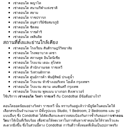
เช่าคอนโด พญาไท
เช่าคอนโด สนามกีฬาแห่งชาติ
เช่าคอนโด สยาม
เช่าคอนโด ราชปรารภ
เช่าคอนโด อนุสาวรีย์ชัยสมรภูมิ
เช่าคอนโด ชิดลม
เช่าคอนโด ราชดำริ
เช่าคอนโด เพลินจิต
สถานที่ตั้งและย่านใกล้เคียง
เช่าคอนโด โรงเรียน สันติราษฎร์วิทยาลัย
เช่าคอนโด โรงพยาบาล เดชา
เช่าคอนโด สถานทูต อินโดนิเซีย
เช่าคอนโด โรงแรม เดอะ สุโกศล
เช่าคอนโด สำนักงานเขต ราชเทวี
เช่าคอนโด วังสวนผักกาด
เช่าคอนโด ศูนย์การค้า พันธุ์ทิพย์ ประตูน้ำ
เช่าคอนโด โรงแรม หัวช้างเฮอริเทจ โฮเต็ล กรุงเทพฯ
เช่าคอนโด โรงแรม สยาม เคมพินสกี กรุงเทพ
เช่าคอนโด โรงแรม พูลแมน บางกอก คิงเพาเวอร์
ใช้บริการ
เช่าคอนโด วิลล่า ราชเทวี
กับ Condothai มีข้อดีอย่างไร?
คอนโดยอดนิยมอย่างวิลล่า ราชเทวี นั้น ทราบกันอยู่แล้วว่ามียูนิตในคอนโดให้
เลือกสรรเป็นจำนวนมาก มีทั้งรูปแบบ Studio, 1 Bedroom, 2 Bedrooms และ รูป
แบบอื่นๆ ซึ่ง Condothai ได้คัดเลือกและตรวจสอบป้องกันการซ้ำกันของการ
เช่าคอน
โด
มาให้เป็นที่เรียบร้อย เพื่อช่วยให้ลดเวลาในการค้นหาเช่าคอนโดให้รวดเร็วและ
สะดวกยิ่งขึ้น ซึ่งในส่วนนี้ทาง Condothai การันตีว่าทั้งหมดที่เห็นเป็นรูปภาพจริง