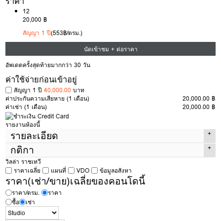
ราคา
12
20,000 ฿
สัญญา 1 ปี
(553฿/ตรม.)
นัดเข้าชม + ต่อราคา
อัพเดตครั้งสุดท้ายมากกว่า 30 วัน
ค่าใช้จ่ายก่อนเข้าอยู่
สัญญา 1 ปี
40,000.00
บาท
ค่าประกันความเสียหาย
(1 เดือน)
20,000.00 ฿
ค่าเช่า
(1 เดือน)
20,000.00 ฿
รายงานห้องนี้
รายละเอียด
กติกา
ประเภทห้อง
Studio
วิลล่า ราชเทวี
พื้นที่
36.18 ตรม.
ราคาเฉลี่ย
แผนที่
VDO
ข้อมูลอสังหา
กติกาในการเข้าชมห้อง
เพื่อเช่า
ของ Condothai
ตึก
A
ราคา(เช่า/ขาย)เฉลี่ยของคอนโดนี้
มีค่าเปิดห้อง 300 บาท
หากถูกใจและทำสัญญาค่าเปิดห้องนี้จะนำไปหักจากค่า
ใช้จ่ายได้เต็มจำนวน แต่หากไม่ถูกใจ 300 บาทนี้จะเป็นค่าดำเนินการในการ
ชั้น
31
ราคา/ตรม.
ราคา
เปิดห้องครับ
ซื้อ
เช่า
ห้องนอน
1
หากภาพใน
https://www.condothai.co.th
ไม่ตรงกับสภาพในห้องจริงทาง
ห้องน้ำ
1