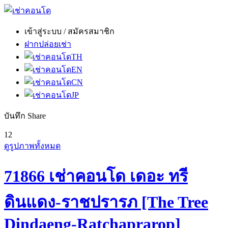
เข้าสู่ระบบ / สมัครสมาชิก
ฝากปล่อยเช่า
TH
EN
CN
JP
บันทึก
Share
12
ดูรูปภาพทั้งหมด
71866 เช่าคอนโด เดอะ ทรี
ดินแดง-ราชปรารภ [The Tree
Dindaeng-Ratchaprarop]