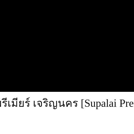
ีเมียร์ เจริญนคร [Supalai Pr