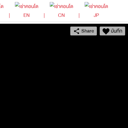
EN
CN
JP
Share
บันทึก