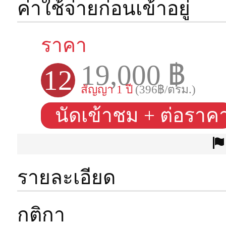
ค่าใช้จ่ายก่อนเข้าอยู่
ราคา
19,000 ฿
12
สัญญา 1 ปี
(396฿/ตรม.)
นัดเข้าชม + ต่อราค
รายละเอียด
ประเภทห้อง
กติกา
พื้นที่