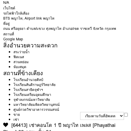
N/A
เว็บไซต์
รถไฟฟ้าใกล้เคียง
BTS พญาไท
,
Airport link พญาไท
ที่อยู่
ถนน
ศรีอยุธยา
ตำบล/แขวง
ทุ่งพญาไท
อำเภอ/เขต
ราชเทวี
จังหวัด
กรุงเทพ
สถานที่
Google Map
สิ่งอำนวยความสะดวก
สระว่ายน้ำ
ฟิตเนส
สวนหย่อม
ห้องสมุด
สถานที่ข้างเคียง
โรงเรียนอำนวยศิลป์
โรงเรียนสันติราษฎร์วิทยาลัย
โรงเรียนสาธิตจุฬาฯ
โรงเรียนเตรียมอุดมศึกษา
จุฬาลงกรณ์มหาวิทยาลัย
มหาวิทยาลัยมหิดลวิทยานุสรณ์
ศูนย์กวดวิชาอาคารวรรณสรณ์
ขาย
เช่า
[64413] เช่าคอนโด 1 ปี พญาไท เพลส [Phayathai