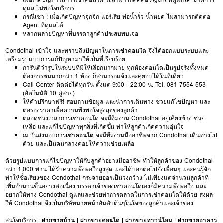
ดูแล ไม่พอใจบริการ
กรณีเช่า : เมื่อเกิดปัญหาจุกจิก แอร์เสีย ท่อน้ำรั่ว น้ำหยด ไม่สามารถติดต่อ
Agent ที่ดูแลได้
หลากหลายปัญหาที่บรรดาลูกค้าประสบพบเจอ
Condothai เข้าใจ และทราบถึงปัญหาในการ
เช่าคอนโด
จึงได้ออกแบบระบบและ
เตรียมรูปแบบการแก้ปัญหามาให้เป็นที่เรียบร้อย
การันตีว่ารูปในระบบที่มีให้เลือกมากมาย ทุกห้องคอนโดเป็นรูปจริงทั้งหมด
ต้องการชมมากกว่า 1 ห้อง ก็สามารถแจ้งและคุยจบได้ในที่เดียว
Call Center ติดต่อได้ทุกวัน ตั้งแต่ 9:00 - 22:00 น. Tel. 081-7554-553
(อัตโนมัติ 10 คู่สาย)
ให้คำปรึกษาฟรี! สอบถามข้อมูล แนะนำการเดินทาง ช่วยแก้ไขปัญหา และ
ต่อรองราคาเพื่อความพึงพอใจสูงสุดของลูกค้า
ตลอดช่วงเวลาการเช่าคอนโด จะมีทีมงาน Condothai อยู่เคียงข้าง ช่วย
เหลือ และแก้ไขปัญหาทุกสิ่งที่เกิดขึ้น ทำให้ลูกค้าเกิดความอุ่นใจ
ณ วันส่งมอบการ
เช่าคอนโด
จะมีทีมงานมืออาชีพจาก Condothai เดินทางไป
ด้วย และเป็นคนกลางคอยให้ความช่วยเหลือ
ด้วยรูปแบบการแก้ไขปัญหาให้กับลูกค้าอย่างมืออาชีพ ทำให้ลูกค้าของ Condothai
กว่า 1,000 ท่าน ได้รับความพึงพอใจสูงสุด และได้บอกต่อไปยังเพื่อนๆ และคนรู้จัก
ทำให้ชื่อเสียงของ Condothai กระจายออกเป็นวงกว้าง ไม่เพียงแต่จำนวนลูกค้าที่
เพิ่มจำนวนขึ้นอย่างต่อเนื่อง บรรดาเจ้าของเช่าคอนโดเองก็มีความพึงพอใจ และ
อยากให้ทาง Condothai ดูแลและช่วยทำการตลาดในการเช่าคอนโดให้ด้วย ส่งผล
ให้ Condothai จึงเป็นบริษัทนายหน้าอันดับต้นๆในใจของลูกค้าและเจ้าของ
สนใจบริการ :
ฝากขายบ้าน
|
ฝากขายคอนโด
|
ฝากขายทาวน์โฮม
|
ฝากขายอาคาร