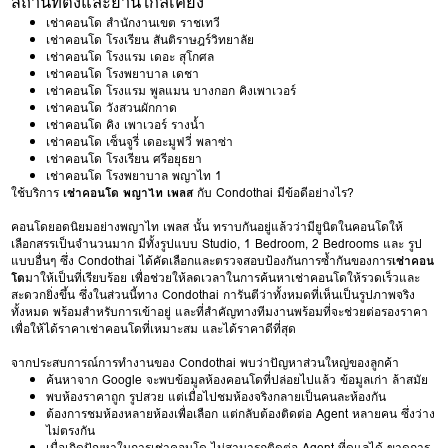
สถานที่ตั้งและย่านใกล้เคียง
เช่าคอนโด สำนักงานเขต ราชเทวี
เช่าคอนโด โรงเรียน สันติราษฎร์วิทยาลัย
เช่าคอนโด โรงแรม เดอะ สุโกศล
เช่าคอนโด โรงพยาบาล เดชา
เช่าคอนโด โรงแรม พูลแมน บางกอก คิงเพาเวอร์
เช่าคอนโด วังสวนผักกาด
เช่าคอนโด คิง เพาเวอร์ รางน้ำ
เช่าคอนโด เซ็นจูรี่ เดอะมูฟวี่ พลาซ่า
เช่าคอนโด โรงเรียน ศรีอยุธยา
เช่าคอนโด โรงพยาบาล พญาไท 1
ใช้บริการ
เช่าคอนโด พญาไท เพลส
กับ Condothai มีข้อดีอย่างไร?
คอนโดยอดนิยมอย่างพญาไท เพลส นั้น ทราบกันอยู่แล้วว่ามียูนิตในคอนโดให้
เลือกสรรเป็นจำนวนมาก มีทั้งรูปแบบ Studio, 1 Bedroom, 2 Bedrooms และ รูป
แบบอื่นๆ ซึ่ง Condothai ได้คัดเลือกและตรวจสอบป้องกันการซ้ำกันของการ
เช่าคอน
โด
มาให้เป็นที่เรียบร้อย เพื่อช่วยให้ลดเวลาในการค้นหาเช่าคอนโดให้รวดเร็วและ
สะดวกยิ่งขึ้น ซึ่งในส่วนนี้ทาง Condothai การันตีว่าทั้งหมดที่เห็นเป็นรูปภาพจริง
ทั้งหมด พร้อมสำหรับการเข้าอยู่ และที่สำคัญทางทีมงานพร้อมที่จะช่วยต่อรองราคา
เพื่อให้ได้ราคาเช่าคอนโดที่เหมาะสม และได้ราคาดีที่สุด
จากประสบการณ์การทำงานของ Condothai พบว่าปัญหาส่วนใหญ่ของลูกค้า
ค้นหาจาก Google จะพบข้อมูลห้องคอนโดที่ปล่อยไปแล้ว ข้อมูลเก่า ล้าสมัย
พบห้องราคาถูก รูปสวย แต่เมื่อไปชมห้องจริงกลายเป็นคนละห้องกัน
ต้องการชมห้องหลายห้องเพื่อเลือก แต่กลับต้องติดต่อ Agent หลายคน ซึ่งว่าง
ไม่ตรงกัน
เมื่อเกิดปัญหาในการเช่าคอนโด ไม่สามารถติดต่อ Agent ที่ดูแลได้ ขาดการ