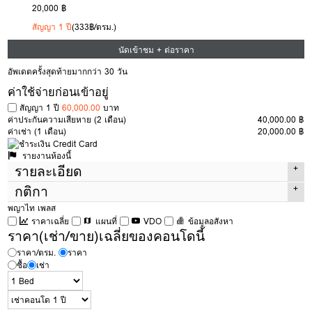
20,000 ฿
สัญญา 1 ปี
(333฿/ตรม.)
นัดเข้าชม + ต่อราคา
อัพเดตครั้งสุดท้ายมากกว่า 30 วัน
ค่าใช้จ่ายก่อนเข้าอยู่
สัญญา 1 ปี
60,000.00
บาท
ค่าประกันความเสียหาย
(2 เดือน)
40,000.00 ฿
ค่าเช่า
(1 เดือน)
20,000.00 ฿
รายงานห้องนี้
รายละเอียด
กติกา
ประเภทห้อง
1 Bed
พญาไท เพลส
พื้นที่
60 ตรม.
ราคาเฉลี่ย
แผนที่
VDO
ข้อมูลอสังหา
กติกาในการเข้าชมห้อง
เพื่อเช่า
ของ Condothai
ตึก
ราคา(เช่า/ขาย)เฉลี่ยของคอนโดนี้
มีค่าเปิดห้อง 300 บาท
หากถูกใจและทำสัญญาค่าเปิดห้องนี้จะนำไปหักจากค่า
ใช้จ่ายได้เต็มจำนวน แต่หากไม่ถูกใจ 300 บาทนี้จะเป็นค่าดำเนินการในการ
ชั้น
20
ราคา/ตรม.
ราคา
เปิดห้องครับ
ซื้อ
เช่า
ห้องนอน
1
หากภาพใน
https://www.condothai.co.th
ไม่ตรงกับสภาพในห้องจริงทาง
ห้องน้ำ
1
Condothai ยินดีคืนเงินเต็มจำนวน
ประเภทห้อง
Simplex