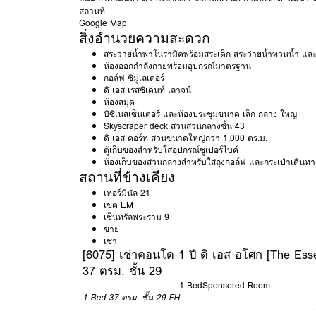
สถานที่
Google Map
สิ่งอำนวยความสะดวก
สระว่ายน้ำพาโนรามิคพร้อมสระเด็ก สระว่ายน้ำทวนน้ำ และจ
ห้องออกกำลังกายพร้อมอุปกรณ์มาตรฐาน
กอล์ฟ ซิมูเลเตอร์
ดิ เอส เรสซิเดนท์ เลาจน์
ห้องสมุด
บิซิเนสเซ็นเตอร์ และห้องประชุมขนาด เล็ก กลาง ใหญ่
Skyscraper deck สวนส่วนกลางชั้น 43
ดิ เอส คอร์ท สวนขนาดใหญ่กว่า 1,000 ตร.ม.
ตู้เก็บของสำหรับใส่อุปกรณ์ซูเปอร์ไบค์
ห้องเก็บของส่วนกลางสำหรับใส่ถุงกอล์ฟ และกระเป๋าเดินทา
สถานที่ข้างเคียง
เทอร์มินัล 21
เขต EM
เซ็นทรัลพระราม 9
ขาย
เช่า
[6075] เช่าคอนโด 1 ปี ดิ เอส อโศก [The Ess
37 ตรม. ชั้น 29
1 Bed
Sponsored Room
1 Bed
37 ตรม.
ชั้น 29
FH