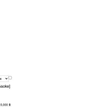
Asoke]
45,000 ฿