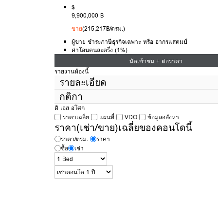
$
9,900,000 ฿
ขาย
(215,217฿/ตรม.)
ผู้ขาย ชำระภาษีธุรกิจเฉพาะ หรือ อากรแสตมป์
ค่าโอนคนละครึ่ง (1%)
นัดเข้าชม + ต่อราคา
รายงานห้องนี้
รายละเอียด
กติกา
ประเภทห้อง
ดิ เอส อโศก
พื้นที่
ราคาเฉลี่ย
แผนที่
VDO
ข้อมูลอสังหา
กติกาในการเข้าชมห้อง
เพื่อเช่า
ของ Condothai
ตึก
ราคา(เช่า/ขาย)เฉลี่ยของคอนโดนี้
มีค่าเปิดห้อง 300 บาท
หากถูกใจและทำสัญญาค่าเปิดห้องนี้จะ
ค่าใช้จ่ายได้เต็มจำนวน แต่หากไม่ถูกใจ 300 บาทนี้จะเป็นค่าด
ชั้น
ราคา/ตรม.
ราคา
การเปิดห้องครับ
ซื้อ
เช่า
ห้องนอน
หากภาพใน
https://www.condothai.co.th
ไม่ตรงกับสภาพในห้อง
ห้องน้ำ
Condothai ยินดีคืนเงินเต็มจำนวน
ประเภทห้อง
รบกวนเลือกห้องที่สนใจจริง ก่อนเปิดห้อง เพื่อไม่เป็นการเสียเวลา
ทิศของระเบียง
ครับ
รวมค่าส่วนกลาง
กติกาในการเข้าชมห้อง
เพื่อซื้อ
ของ Condothai