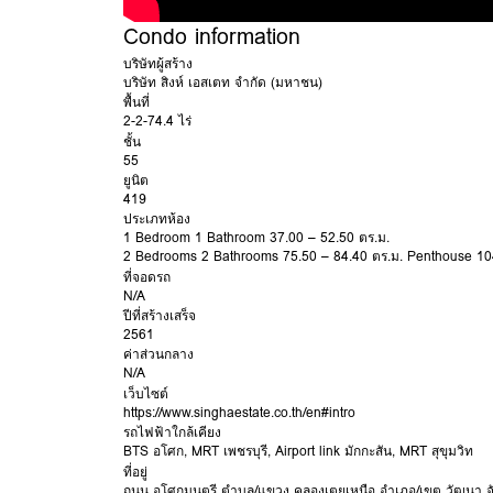
Condo information
บริษัทผู้สร้าง
บริษัท สิงห์ เอสเตท จำกัด (มหาชน)
พื้นที่
2-2-74.4 ไร่
ชั้น
55
ยูนิต
419
ประเภทห้อง
1 Bedroom 1 Bathroom 37.00 – 52.50 ตร.ม.
2 Bedrooms 2 Bathrooms 75.50 – 84.40 ตร.ม. Penthouse 10
ที่จอดรถ
N/A
ปีที่สร้างเสร็จ
2561
ค่าส่วนกลาง
N/A
เว็บไซต์
https://www.singhaestate.co.th/en#intro
รถไฟฟ้าใกล้เคียง
BTS อโศก
,
MRT เพชรบุรี
,
Airport link มักกะสัน
,
MRT สุขุมวิท
ที่อยู่
ถนน
อโศกมนตรี
ตำบล/แขวง
คลองเตยเหนือ
อำเภอ/เขต
วัฒนา
จ