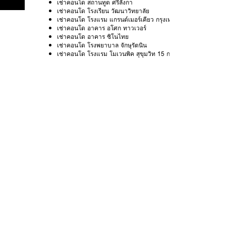
เช่าคอนโด สถานทูต ศรีลังกา
เช่าคอนโด โรงเรียน วัฒนาวิทยาลัย
เช่าคอนโด โรงแรม แกรนด์เมอร์เคียว กรุงเทพ อโศก เรสซิเดนซ์
เช่าคอนโด อาคาร อโศก ทาวเวอร์
เช่าคอนโด อาคาร ซิโนไทย
เช่าคอนโด โรงพยาบาล จักษุรัตนิน
เช่าคอนโด โรงแรม โมเวนพิค สุขุมวิท 15 กรุงเทพ