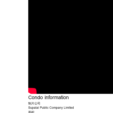
Condo information
制片公司
Supalai Public Company Limited
面积