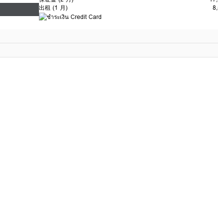
出租
(1 月)
8
3
公寓租金付款。划分如下：
开支中全额
2个月押金（退还在合同结束时且无财产损失）
预付一个月租金
服务费10%
第一个月租金。
（如果租用少于 6 个月）
或
othai乐于
（如果租用少于 6 个月）
总共 3 个月 + 入住前的服务费
如果有预订特权
提前1个月预付租金
最多30天
在项
注意：
所有付款通过账户付款（仅限） 开房器不接受现场现金。
银行账户,Condo Thai Co., Ltd.
Siam Commercial Bank/Major Ratchayothin (Savings)
编号
4067011525