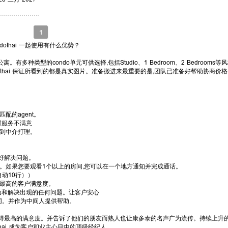
1
dothai 一起使用有什么优势？
这样的热门公寓。有多种类型的condo单元可供选择,包括Studio、1 Bedroom、2 Bedroo
dothai 保证所看到的都是真实图片。准备搬进来最重要的是,团队已准备好帮助协商价
。
的agent。
,对服务不满意
系到中介打理。
好解决问题。
。如果您要观看1个以上的房间,您可以在一个地方通知并完成通话。
（自动10行））
最高的客户满意度。
身边帮助和解决出现的任何问题。让客户安心
队陪同。并作为中间人提供帮助。
ai 客户获得最高的满意度。并告诉了他们的朋友而熟人也让康多泰的名声广为流传。持续上
dothai 成为客户和业主心目中的顶级经纪人。