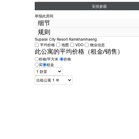
安排参观
举报此房间
细节
规则
房间类型
Supalai City Resort Ramkhamhaeng
面积
平均价格
地图
VDO
物业信息
房间规则。
出租
Condothai
建筑
此公寓的平均价格（租金/销售）
开房费 300 泰铢
如果你喜欢和签约,这个房间开房费将从你的
扣除。但是如果不喜欢,这300泰铢就是开房的操作费了。
楼层
价格/平方米
价格
买
租金
卧室
如果图像在
https://www.condothai.co.th
否符合实房条件,Cond
全额退款 数量
浴室
房间类型
开房前请选择真正感兴趣的房间,以免浪费双方时间。
阳台的方向
包括共同费用
衣柜
沙发
床和床垫
桌椅
虚荣
餐桌椅