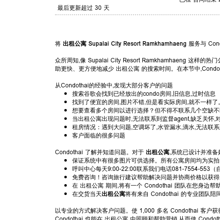
最后更新超过 30 天
将
出租公寓 Supalai City Resort Ramkhamhaeng
服务与 Con
众所周知,像 Supalai City Resort Ramkhamhaeng 
助更快、更方便地减少 出租公寓 的搜索时间。在本节中,Con
从Condothai的经验中,发现大部分客户的问题
搜索谷歌会找到已经放出的condo房间,旧信息,过时信息
找到了便宜的房间,图片不错,但是看实际房间,就不一样了
想要查看多个房间以进行选择？但不得不联系几个空缺不匹配
当出租公寓出现问题时,无法联系到监督agent,缺乏关怀
租房情况：遇到大问题,空调坏了,水管漏水,滴水,无法联
客户面临的很多问题
Condothai 了解并知道问题。对于
出租公寓
,系统已设计并准备
保证系统中有很多图片可供选择。所有公寓房间均为实拍
呼叫中心每天9:00-22:00联系我们电话081-7554-553
免费咨询！咨询旅行建议帮助解决问题并协商价格以获得
在 出租公寓 期间,将有一个 Condothai 团队在您
在交货当天
出租公寓
将有来自 Condothai 的专业团
以专业的方式解决客户问题。使 1,000 多名 Condoth
Condothai 也能在 出租公寓 中照顾和帮助营销,从而使 Con