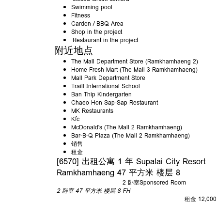
Swimming pool
Fitness
Garden / BBQ Area
Shop in the project
Restaurant in the project
附近地点
The Mall Department Store (Ramkhamhaeng 2)
Home Fresh Mart (The Mall 3 Ramkhamhaeng)
Mall Park Department Store
Traill International School
Ban Thip Kindergarten
Chaeo Hon Sap-Sap Restaurant
MK Restaurants
Kfc
McDonald's (The Mall 2 Ramkhamhaeng)
Bar-B-Q Plaza (The Mall 2 Ramkhamhaeng)
销售
租金
[6570] 出租公寓 1 年 Supalai City Resort
Ramkhamhaeng 47 平方米 楼层 8
2 卧室
Sponsored Room
2 卧室
47 平方米
楼层 8
FH
租金 12,000 