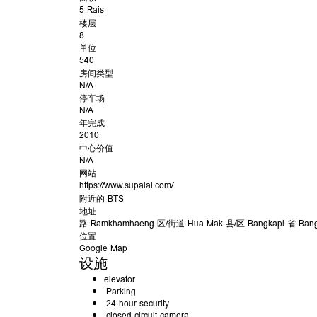
5 Rais
楼层
8
单位
540
房间类型
N/A
停车场
N/A
年完成
2010
中心价值
N/A
网站
https://www.supalai.com/
附近的 BTS
地址
路
Ramkhamhaeng
区/街道
Hua Mak
县/区
Bangkapi
省
Ban
位置
Google Map
设施
elevator
Parking
24 hour security
closed circuit camera