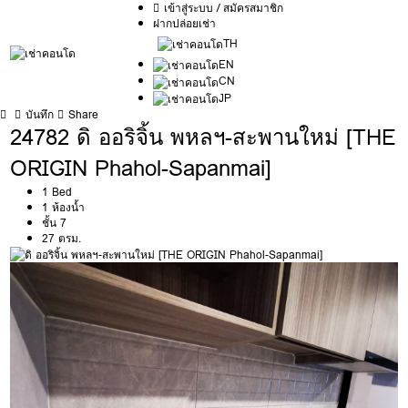
เข้าสู่ระบบ / สมัครสมาชิก
ฝากปล่อยเช่า
TH
EN
CN
JP
บันทึก
Share
24782 ดิ ออริจิ้น พหลฯ-สะพานใหม่ [THE
ORIGIN Phahol-Sapanmai]
1 Bed
1 ห้องน้ำ
ชั้น 7
27 ตรม.