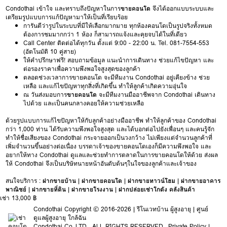
Condothai เข้าใจ และทราบถึงปัญหาในการ
ขายคอนโด
จึงได้ออกแบบระบบและ
เตรียมรูปแบบการแก้ปัญหามาให้เป็นที่เรียบร้อย
การันตีว่ารูปในระบบที่มีให้เลือกมากมาย ทุกห้องคอนโดเป็นรูปจริงทั้งหมด
ต้องการชมมากกว่า 1 ห้อง ก็สามารถแจ้งและคุยจบได้ในที่เดียว
Call Center ติดต่อได้ทุกวัน ตั้งแต่ 9:00 - 22:00 น. Tel. 081-7554-553
(อัตโนมัติ 10 คู่สาย)
ให้คำปรึกษาฟรี! สอบถามข้อมูล แนะนำการเดินทาง ช่วยแก้ไขปัญหา และ
ต่อรองราคาเพื่อความพึงพอใจสูงสุดของลูกค้า
ตลอดช่วงเวลาการขายคอนโด จะมีทีมงาน Condothai อยู่เคียงข้าง ช่วย
เหลือ และแก้ไขปัญหาทุกสิ่งที่เกิดขึ้น ทำให้ลูกค้าเกิดความอุ่นใจ
ณ วันส่งมอบการ
ขายคอนโด
จะมีทีมงานมืออาชีพจาก Condothai เดินทาง
ไปด้วย และเป็นคนกลางคอยให้ความช่วยเหลือ
ด้วยรูปแบบการแก้ไขปัญหาให้กับลูกค้าอย่างมืออาชีพ ทำให้ลูกค้าของ Condothai
กว่า 1,000 ท่าน ได้รับความพึงพอใจสูงสุด และได้บอกต่อไปยังเพื่อนๆ และคนรู้จัก
ทำให้ชื่อเสียงของ Condothai กระจายออกเป็นวงกว้าง ไม่เพียงแต่จำนวนลูกค้าที่
เพิ่มจำนวนขึ้นอย่างต่อเนื่อง บรรดาเจ้าของขายคอนโดเองก็มีความพึงพอใจ และ
อยากให้ทาง Condothai ดูแลและช่วยทำการตลาดในการขายคอนโดให้ด้วย ส่งผล
ให้ Condothai จึงเป็นบริษัทนายหน้าอันดับต้นๆในใจของลูกค้าและเจ้าของ
สนใจบริการ :
ฝากขายบ้าน
|
ฝากขายคอนโด
|
ฝากขายทาวน์โฮม
|
ฝากขายอาคาร
พาณิชย์
|
ฝากขายที่ดิน
|
ฝากขายโรงงาน
|
ฝากปล่อยเช่าโกดัง คลังสินค้า
เช่า 13,000 ฿
Condothai
Copyright © 2016-2026 |
รีโนเวทบ้าน ผู้สูงอายุ
|
ศูนย์
ดูแลผู้สูงอายุ ใกล้ฉัน
Condothai
Co.,LTD , ALL RIGHTS RESERVED
Private Policy
|