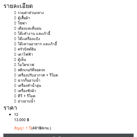
รายละเอียด
รวมค่าส่วนกลาง
ตู้เสื้อผ้า
โซฟา
เตียงและที่นอน
โต๊ะทำงาน และเก้าอี้
โต๊ะเครื่องแป้ง
โต๊ะทานอาหาร และเก้าอี้
ครัวบิลท์อิน
เตาไฟฟ้า
ตู้เย็น
ไมโครเวฟ
สติกเกอร์ที่จอดรถ
เครื่องปรับอากาศ + รีโมต
ฉากกั้นอาบน้ำ
เครื่องทำน้ำอุ่น
เครื่องซักผ้า
ทีวี + รีโมต
อ่างอาบน้ำ
ราคา
12
13,000 ฿
สัญญา 1 ปี
(481฿/ตรม.)