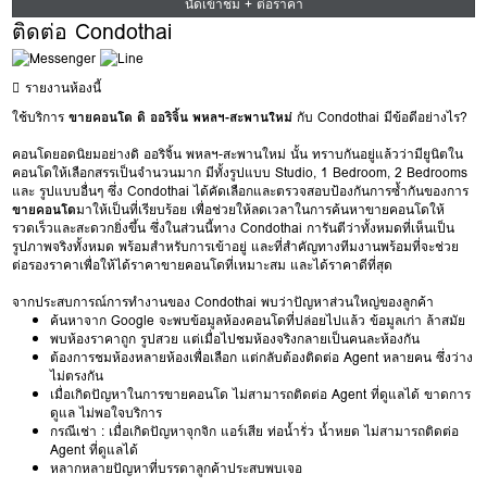
นัดเข้าชม + ต่อราคา
ติดต่อ Condothai
รายงานห้องนี้
ใช้บริการ
ขายคอนโด ดิ ออริจิ้น พหลฯ-สะพานใหม่
กับ Condothai มีข้อดีอย่างไร?
คอนโดยอดนิยมอย่างดิ ออริจิ้น พหลฯ-สะพานใหม่ นั้น ทราบกันอยู่แล้วว่ามียูนิตใน
คอนโดให้เลือกสรรเป็นจำนวนมาก มีทั้งรูปแบบ Studio, 1 Bedroom, 2 Bedrooms
และ รูปแบบอื่นๆ ซึ่ง Condothai ได้คัดเลือกและตรวจสอบป้องกันการซ้ำกันของการ
ขายคอนโด
มาให้เป็นที่เรียบร้อย เพื่อช่วยให้ลดเวลาในการค้นหาขายคอนโดให้
รวดเร็วและสะดวกยิ่งขึ้น ซึ่งในส่วนนี้ทาง Condothai การันตีว่าทั้งหมดที่เห็นเป็น
รูปภาพจริงทั้งหมด พร้อมสำหรับการเข้าอยู่ และที่สำคัญทางทีมงานพร้อมที่จะช่วย
ต่อรองราคาเพื่อให้ได้ราคาขายคอนโดที่เหมาะสม และได้ราคาดีที่สุด
จากประสบการณ์การทำงานของ Condothai พบว่าปัญหาส่วนใหญ่ของลูกค้า
ค้นหาจาก Google จะพบข้อมูลห้องคอนโดที่ปล่อยไปแล้ว ข้อมูลเก่า ล้าสมัย
พบห้องราคาถูก รูปสวย แต่เมื่อไปชมห้องจริงกลายเป็นคนละห้องกัน
ต้องการชมห้องหลายห้องเพื่อเลือก แต่กลับต้องติดต่อ Agent หลายคน ซึ่งว่าง
ไม่ตรงกัน
เมื่อเกิดปัญหาในการขายคอนโด ไม่สามารถติดต่อ Agent ที่ดูแลได้ ขาดการ
ดูแล ไม่พอใจบริการ
กรณีเช่า : เมื่อเกิดปัญหาจุกจิก แอร์เสีย ท่อน้ำรั่ว น้ำหยด ไม่สามารถติดต่อ
Agent ที่ดูแลได้
หลากหลายปัญหาที่บรรดาลูกค้าประสบพบเจอ