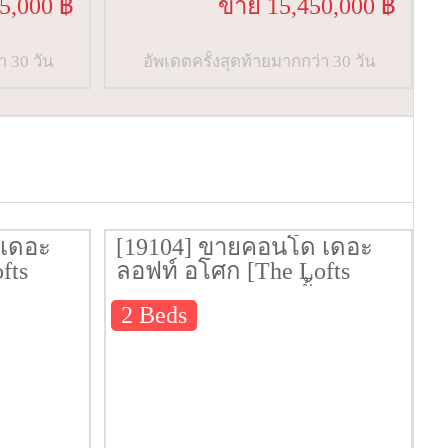
5,000 ฿
ขาย 15,450,000 ฿
า 30 วัน
อัพเดตครั้งสุดท้ายมากกว่า 30 วัน
 เดอะ
[19104] ขายคอนโด เดอะ
fts
ลอฟท์ อโศก [The Lofts
น 12
Asoke] 85.4 ตรม. ชั้น 25
2 Beds