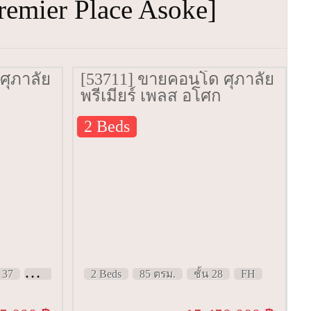
emier Place Asoke]
ศุภาลัย
[53711] ขายคอนโด ศุภาลัย
พรีเมียร์ เพลส อโศก
ce
[Supalai Premier Place
2 Beds
้น 37
Asoke] 85 ตรม. ชั้น 28
น 37
FH
2 Beds
85 ตรม.
ชั้น 28
FH