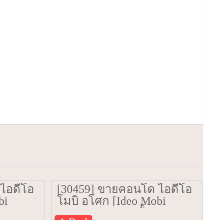
ไอดีโอ
[30459] ขายคอนโด ไอดีโอ
bi
โมบิ อโศก [Ideo Mobi
9
Asoke] 34 ตรม. ชั้น 31