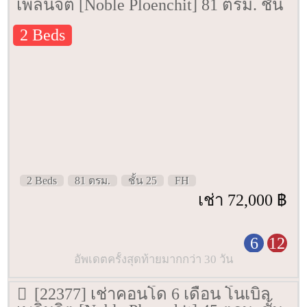
เพลินจิต [Noble Ploenchit] 81 ตรม. ชั้น
25
2 Beds
2 Beds
81 ตรม.
ชั้น 25
FH
เช่า 72,000 ฿
6
12
อัพเดตครั้งสุดท้ายมากกว่า 30 วัน
[22377] เช่าคอนโด 6 เดือน โนเบิล