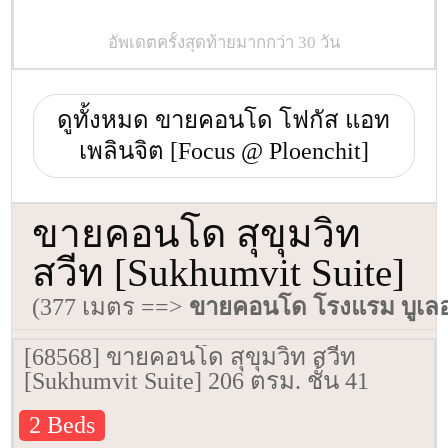
อัพเดตครั้งสุดท้ายมากกว่า 30 วัน
ดูทั้งหมด ขายคอนโด โฟกัส แอท
เพลินจิต [Focus @ Ploenchit]
ขายคอนโด สุขุมวิท
สวีท [Sukhumvit Suite]
(377 เมตร ==>
ขายคอนโด โรงแรม บูเลอว
[68568] ขายคอนโด สุขุมวิท สวีท
[Sukhumvit Suite] 206 ตรม. ชั้น 41
2 Beds