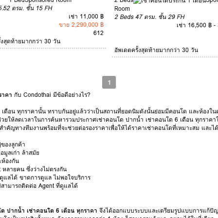
5.52 ตรม.
ชั้น 15
FH
Room
เช่า 11,000 ฿
2 Beds
47 ตรม.
ชั้น 29
FH
ขาย 2,290,000 ฿
เช่า 16,500 ฿ -
6
12
ั้งสุดท้ายมากกว่า 30 วัน
อัพเดตครั้งสุดท้ายมากกว่า 30 วัน
1
กราคา
กับ Condothai มีข้อดีอย่างไร?
ดือน ทุกราคานั้น ทราบกันอยู่แล้วว่าเป็นสถานที่ยอดนิมดังนั้นย่อมมีคอนโด และห้องใ
พื่อช่วยให้ลดเวลาในการค้นหารวมประกาศเช่าคอนโด ปากน้ำ เช่าคอนโด 6 เดือน ทุกราคาให้
ที่สำคัญทางทีมงานพร้อมที่จะช่วยต่อรองราคาเพื่อให้ได้ราคาเช่าคอนโดที่เหมาะสม และได้
ของลูกค้า
มูลเก่า ล้าสมัย
ห้องกัน
t หลายคน ซึ่งว่างไม่ตรงกัน
่ดูแลได้ ขาดการดูแล ไม่พอใจบริการ
ไม่สามารถติดต่อ Agent ที่ดูแลได้
ด ปากน้ำ เช่าคอนโด 6 เดือน ทุกราคา
จึงได้ออกแบบระบบและเตรียมรูปแบบการแก้ปัญหา