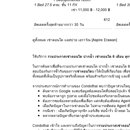
1 Bed
27.5 ตรม.
ชั้น 11
FH
1 Bed
3
เช่า 11,000 ฿ - 12,000 ฿
6
12
อัพเดตครั้งสุดท้ายมากกว่า 30 วัน
อัพเดตคร
ดูทั้งหมด เช่าคอนโด แอสปาย เอราวัณ [Aspire Erawan]
ใช้บริการ
รวมประกาศเช่าคอนโด ปากน้ำ เช่าคอนโด 6 เดือน ทุ
ในการค้นหาเพื่อที่จะรวมประกาศเช่าคอนโด ปากน้ำ เช่าคอนโด 6 เ
สอบป้องกันการซ้ำกันของการ
เช่าคอนโด
มาให้เป็นที่เรียบร้อย เ
ทั้งหมดที่เห็นเป็นรูปภาพจริงทั้งหมด พร้อมสำหรับการเข้าอยู่ และ
จากประสบการณ์การทำงานของ Condothai พบว่าปัญหาส่วนใหญ่
ค้นหาจาก Google จะพบข้อมูลห้องคอนโดที่ปล่อยไปแล้ว ข้อ
พบห้องราคาถูก รูปสวย แต่เมื่อไปชมห้องจริงกลายเป็นคนละ
ต้องการชมห้องหลายห้องเพื่อเลือก แต่กลับต้องติดต่อ Agen
เมื่อเกิดปัญหาในการเช่าคอนโด ไม่สามารถติดต่อ Agent ที
กรณีเช่า : เมื่อเกิดปัญหาจุกจิก แอร์เสีย ท่อน้ำรั่ว น้ำหยด 
หลากหลายปัญหาที่บรรดาลูกค้าประสบพบเจอ
Condothai เข้าใจ และทราบถึงปัญหาในการ
รวมประกาศเช่าคอนโ