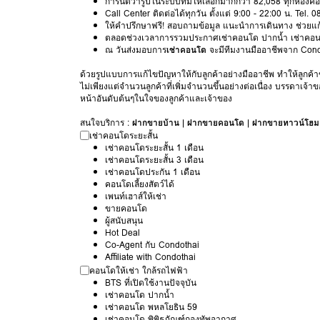
การันตีว่ารูปในระบบที่มีให้เลือกมากกว่า 82,058 ทุกห้อง
Call Center ติดต่อได้ทุกวัน ตั้งแต่ 9:00 - 22:00 น. Tel. 
ให้คำปรึกษาฟรี! สอบถามข้อมูล แนะนำการเดินทาง ช่วยแก
ตลอดช่วงเวลาการรวมประกาศเช่าคอนโด ปากน้ำ เช่าคอนโด 6 เ
ณ วันส่งมอบการ
เช่าคอนโด
จะมีทีมงานมืออาชีพจาก Cond
ด้วยรูปแบบการแก้ไขปัญหาให้กับลูกค้าอย่างมืออาชีพ ทำให้ลูกค้า
ไม่เพียงแต่จำนวนลูกค้าที่เพิ่มจำนวนขึ้นอย่างต่อเนื่อง บรรด
หน้าอันดับต้นๆในใจของลูกค้าและเจ้าของ
สนใจบริการ :
ฝากขายบ้าน
|
ฝากขายคอนโด
|
ฝากขายทาวน์โฮม
เช่าคอนโดระยะสั้น
เช่าคอนโดระยะสั้น 1 เดือน
เช่าคอนโดระยะสั้น 3 เดือน
เช่าคอนโดประกัน 1 เดือน
คอนโดเลี้ยงสัตว์ได้
เพนท์เฮาส์ให้เช่า
ขายคอนโด
ผู้สนับสนุน
Hot Deal
Co-Agent กับ Condothai
Affiliate with Condothai
คอนโดให้เช่า ใกล้รถไฟฟ้า
BTS ที่เปิดใช้งานปัจจุบัน
เช่าคอนโด ปากน้ำ
เช่าคอนโด พหลโยธิน 59
เช่าคอนโด พิพิธภัณฑ์กองทัพอากาศ