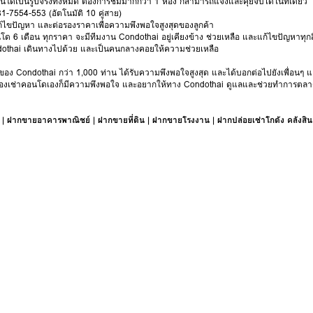
คอนโดเป็นรูปจริงทั้งหมด ต้องการชมมากกว่า 1 ห้อง ก็สามารถแจ้งและคุยจบได้ในที่เดียว
081-7554-553 (อัตโนมัติ 10 คู่สาย)
้ไขปัญหา และต่อรองราคาเพื่อความพึงพอใจสูงสุดของลูกค้า
ดือน ทุกราคา จะมีทีมงาน Condothai อยู่เคียงข้าง ช่วยเหลือ และแก้ไขปัญหาทุกสิ่งที
othai เดินทางไปด้วย และเป็นคนกลางคอยให้ความช่วยเหลือ
ของ Condothai กว่า 1,000 ท่าน ได้รับความพึงพอใจสูงสุด และได้บอกต่อไปยังเพื่อนๆ แ
าเจ้าของเช่าคอนโดเองก็มีความพึงพอใจ และอยากให้ทาง Condothai ดูแลและช่วยทำการตลา
|
ฝากขายอาคารพาณิชย์
|
ฝากขายที่ดิน
|
ฝากขายโรงงาน
|
ฝากปล่อยเช่าโกดัง คลังสิน