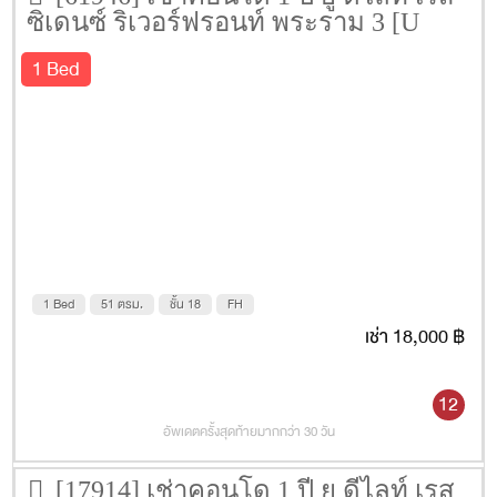
ซิเดนซ์ ริเวอร์ฟรอนท์ พระราม 3 [U
Delight Residence Riverfront Rama 3]
1 Bed
51 ตรม. ชั้น 18
1 Bed
51 ตรม.
ชั้น 18
FH
เช่า 18,000 ฿
12
อัพเดตครั้งสุดท้ายมากกว่า 30 วัน
[17914] เช่าคอนโด 1 ปี ยู ดีไลท์ เรส