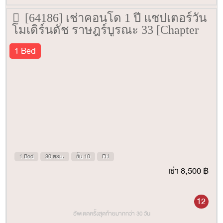
[64186] เช่าคอนโด 1 ปี แชปเตอร์วัน
โมเดิร์นดัช ราษฎร์บูรณะ 33 [Chapter
One Modern Dutch Ratburana 33] 30
1 Bed
ตรม. ชั้น 10
1 Bed
30 ตรม.
ชั้น 10
FH
เช่า 8,500 ฿
12
อัพเดตครั้งสุดท้ายมากกว่า 30 วัน