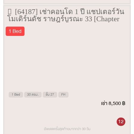
[64187] เช่าคอนโด 1 ปี แชปเตอร์วัน
โมเดิร์นดัช ราษฎร์บูรณะ 33 [Chapter
One Modern Dutch Ratburana 33] 30
1 Bed
ตรม. ชั้น 27
1 Bed
30 ตรม.
ชั้น 27
FH
เช่า 8,500 ฿
12
อัพเดตครั้งสุดท้ายมากกว่า 30 วัน