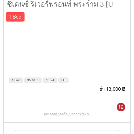
ซิเดนซ์ ริเวอร์ฟรอนท์ พระราม 3 [U
Delight Residence Riverfront Rama 3]
1 Bed
35 ตรม. ชั้น 24
1 Bed
35 ตรม.
ชั้น 24
FH
เช่า 13,000 ฿
12
อัพเดตครั้งสุดท้ายมากกว่า 30 วัน