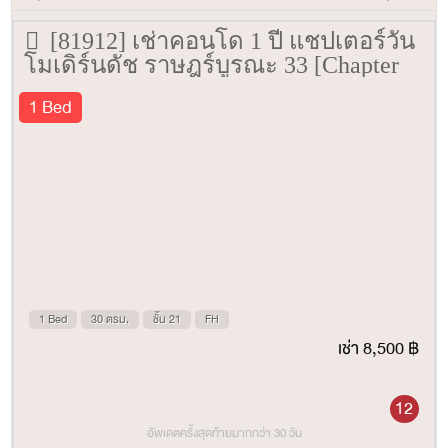
[81912] เช่าคอนโด 1 ปี แชปเตอร์วัน
โมเดิร์นดัช ราษฎร์บูรณะ 33 [Chapter
One Modern Dutch Ratburana 33] 30
1 Bed
ตรม. ชั้น 21
1 Bed
30 ตรม.
ชั้น 21
FH
เช่า 8,500 ฿
12
อัพเดตครั้งสุดท้ายมากกว่า 30 วัน