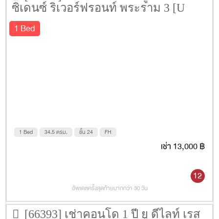
ซิเดนซ์ ริเวอร์ฟรอนท์ พระราม 3 [U
Delight Residence Riverfront Rama 3]
1 Bed
34.5 ตรม. ชั้น 24
1 Bed
34.5 ตรม.
ชั้น 24
FH
เช่า 13,000 ฿
12
อัพเดตครั้งสุดท้ายมากกว่า 30 วัน
[66393] เช่าคอนโด 1 ปี ยู ดีไลท์ เรส