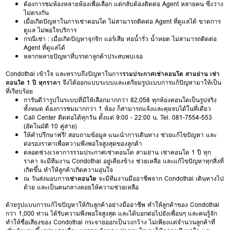
ต้องการชมห้องหลายห้องเพื่อเลือก แต่กลับต้องติดต่อ Agent หลายคน ซึ่งว่าง
ไม่ตรงกัน
เมื่อเกิดปัญหาในการเช่าคอนโด ไม่สามารถติดต่อ Agent ที่ดูแลได้ ขาดการ
ดูแล ไม่พอใจบริการ
กรณีเช่า : เมื่อเกิดปัญหาจุกจิก แอร์เสีย ท่อน้ำรั่ว น้ำหยด ไม่สามารถติดต่อ
Agent ที่ดูแลได้
หลากหลายปัญหาที่บรรดาลูกค้าประสบพบเจอ
Condothai เข้าใจ และทราบถึงปัญหาในการ
รวมประกาศเช่าคอนโด สามย่าน เช่า
คอนโด 1 ปี ทุกราคา
จึงได้ออกแบบระบบและเตรียมรูปแบบการแก้ปัญหามาให้เป็น
ที่เรียบร้อย
การันตีว่ารูปในระบบที่มีให้เลือกมากกว่า 82,058 ทุกห้องคอนโดเป็นรูปจริง
ทั้งหมด ต้องการชมมากกว่า 1 ห้อง ก็สามารถแจ้งและคุยจบได้ในที่เดียว
Call Center ติดต่อได้ทุกวัน ตั้งแต่ 9:00 - 22:00 น. Tel. 081-7554-553
(อัตโนมัติ 10 คู่สาย)
ให้คำปรึกษาฟรี! สอบถามข้อมูล แนะนำการเดินทาง ช่วยแก้ไขปัญหา และ
ต่อรองราคาเพื่อความพึงพอใจสูงสุดของลูกค้า
ตลอดช่วงเวลาการรวมประกาศเช่าคอนโด สามย่าน เช่าคอนโด 1 ปี ทุก
ราคา จะมีทีมงาน Condothai อยู่เคียงข้าง ช่วยเหลือ และแก้ไขปัญหาทุกสิ่งที่
เกิดขึ้น ทำให้ลูกค้าเกิดความอุ่นใจ
ณ วันส่งมอบการ
เช่าคอนโด
จะมีทีมงานมืออาชีพจาก Condothai เดินทางไป
ด้วย และเป็นคนกลางคอยให้ความช่วยเหลือ
ด้วยรูปแบบการแก้ไขปัญหาให้กับลูกค้าอย่างมืออาชีพ ทำให้ลูกค้าของ Condothai
กว่า 1,000 ท่าน ได้รับความพึงพอใจสูงสุด และได้บอกต่อไปยังเพื่อนๆ และคนรู้จัก
ทำให้ชื่อเสียงของ Condothai กระจายออกเป็นวงกว้าง ไม่เพียงแต่จำนวนลูกค้าที่