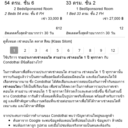
54 ตรม. ชั้น 6
33 ตรม. ชั้น 2
2 Beds
Sponsored Room
1 Bed
Sponsored Room
2 Beds
54 ตรม.
ชั้น 6
FH
1 Bed
33 ตรม.
ชั้น 2
FH
เช่า 33,000 ฿
เช่า 27,000 ฿
6
12
12
อัพเดตครั้งสุดท้ายมากกว่า 30 วัน
อัพเดตครั้งสุดท้ายมากกว่า 30 วัน
ดูทั้งหมด เช่าคอนโด คลาส สีลม [Klass Silom]
1
2
3
4
5
6
7
8
9
12
ใช้บริการ
รวมประกาศเช่าคอนโด สามย่าน เช่าคอนโด 1 ปี ทุกราคา
กับ
Condothai มีข้อดีอย่างไร?
ในการค้นหาเพื่อที่จะรวมประกาศเช่าคอนโด สามย่าน เช่าคอนโด 1 ปี ทุกราคานั้น
ทราบกันอยู่แล้วว่าเป็นสถานที่ยอดนิมดังนั้นย่อมมีคอนโด และห้องในคอนโดให้
เลือกสรรมากมาย ซึ่ง Condothai ได้คัดเลือกและตรวจสอบป้องกันการซ้ำกันของการ
เช่าคอนโด
มาให้เป็นที่เรียบร้อย เพื่อช่วยให้ลดเวลาในการค้นหารวมประกาศเช่า
คอนโด สามย่าน เช่าคอนโด 1 ปี ทุกราคาให้รวดเร็วและสะดวกยิ่งขึ้น ซึ่งในส่วนนี้
ทาง Condothai การันตีว่าทั้งหมดที่เห็นเป็นรูปภาพจริงทั้งหมด พร้อมสำหรับการเข้า
อยู่ และที่สำคัญทางทีมงานพร้อมที่จะช่วยต่อรองราคาเพื่อให้ได้ราคาเช่าคอนโดที่
เหมาะสม และได้ราคาดีที่สุด
จากประสบการณ์การทำงานของ Condothai พบว่าปัญหาส่วนใหญ่ของลูกค้า
ค้นหาจาก Google จะพบข้อมูลห้องคอนโดที่ปล่อยไปแล้ว ข้อมูลเก่า ล้าสมัย
พบห้องราคาถูก รูปสวย แต่เมื่อไปชมห้องจริงกลายเป็นคนละห้องกัน