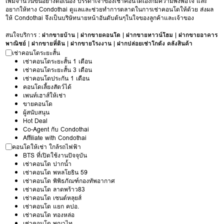
เพิ่มจำนวนขึ้นอย่างต่อเนื่อง บรรดาเจ้าของเช่าคอนโดเองก็มีความพึงพอใจ และ
อยากให้ทาง Condothai ดูแลและช่วยทำการตลาดในการเช่าคอนโดให้ด้วย ส่งผล
ให้ Condothai จึงเป็นบริษัทนายหน้าอันดับต้นๆในใจของลูกค้าและเจ้าของ
สนใจบริการ :
ฝากขายบ้าน
|
ฝากขายคอนโด
|
ฝากขายทาวน์โฮม
|
ฝากขายอาคาร
พาณิชย์
|
ฝากขายที่ดิน
|
ฝากขายโรงงาน
|
ฝากปล่อยเช่าโกดัง คลังสินค้า
เช่าคอนโดระยะสั้น
เช่าคอนโดระยะสั้น 1 เดือน
เช่าคอนโดระยะสั้น 3 เดือน
เช่าคอนโดประกัน 1 เดือน
คอนโดเลี้ยงสัตว์ได้
เพนท์เฮาส์ให้เช่า
ขายคอนโด
ผู้สนับสนุน
Hot Deal
Co-Agent กับ Condothai
Affiliate with Condothai
คอนโดให้เช่า ใกล้รถไฟฟ้า
BTS ที่เปิดใช้งานปัจจุบัน
เช่าคอนโด ปากน้ำ
เช่าคอนโด พหลโยธิน 59
เช่าคอนโด พิพิธภัณฑ์กองทัพอากาศ
เช่าคอนโด ลาดพร้าว83
เช่าคอนโด เซนต์หลุยส์
เช่าคอนโด แยก คปอ.
เช่าคอนโด ทองหล่อ
เช่าคอนโด พญาไท