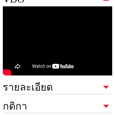
รายละเอียด
ประเภทห้อง
1 Bed
กติกา
พื้นที่
31.14 ตรม.