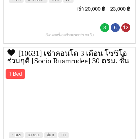
กรุงเทพ
เช่า 20,000 ฿ - 23,000 ฿
สถานที่
Google Map
สิ่งอำนวยความสะดวก
3
6
12
อัพเดตครั้งสุดท้ายมากกว่า 30 วัน
โถงต้อนรับ
ห้องจดหมาย
[10631] เช่าคอนโด 3 เดือน โซซิโอ
ร่วมฤดี [Socio Ruamrudee] 30 ตรม. ชั้น
สระว่ายน้ำ
3
1 Bed
ฟิตเนส
สวนพักผ่อน
ลิฟท์โดยสาร
บริการ Shuttle Bus รับ-ส่งรถไฟฟ้า
กล้องวงจรปิด
ระบบรักษาความปลอดภัยตลอด 24 ชม
1 Bed
30 ตรม.
ชั้น 3
FH