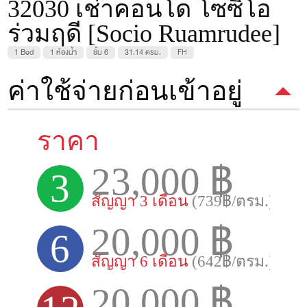
32030 เช่าคอนโด โซซิโอ
ร่วมฤดี [Socio Ruamrudee]
1 Bed
1 ห้องน้ำ
ชั้น 6
31.14 ตรม.
FH
ค่าใช้จ่ายก่อนเข้าอยู่
ราคา
23,000 ฿
3
สัญญา 3 เดือน
(739฿/ตรม.)
20,000 ฿
6
สัญญา 6 เดือน
(642฿/ตรม.)
20,000 ฿