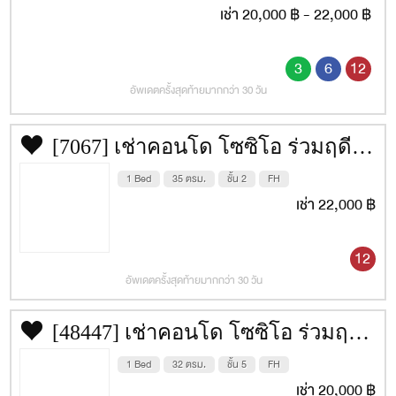
เช่า 20,000 ฿ - 22,000 ฿
สถานที่ข้างเคียง
3
6
12
Central Embassy
อัพเดตครั้งสุดท้ายมากกว่า 30 วัน
Central ชิดลม
Central World
[7067] เช่าคอนโด โซซิโอ ร่วมฤดี [Socio Ruamrudee] 35 ตรม. ชั้น 2
สยามพารากอน
1 Bed
35 ตรม.
ชั้น 2
FH
เกสร พลาซ่า
เช่า 22,000 ฿
อุเทนถวาย
12
สน.ปทุมวัน
อัพเดตครั้งสุดท้ายมากกว่า 30 วัน
รพ. BNH
รพ.จุฬาลงกรณ์
[48447] เช่าคอนโด โซซิโอ ร่วมฤดี [Socio Ruamrudee] 32 ตรม. ชั้น 5
สวนลุมพินี
1 Bed
32 ตรม.
ชั้น 5
FH
เช่า 20,000 ฿