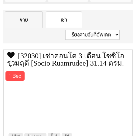
ธ.ไทยพาณิชย์/เมเจอร์ รัชโยธิน (ออมทรัพย์)
ทีวี + รีโมต
Condo information
เลขที่
4067011525
ราคา(เช่า/ขาย)เฉลี่ยของคอนโดนี้
อ่างอาบน้ำ
ขาย
เช่า
บริษัทผู้สร้าง
บริษัท บิวดิ้ง พร็อพเพอร์ตี้ จำกัด
ราคา/ตรม.
ราคา
ซื้อ
เช่า
พื้นที่
200 ตร.วา.
ชั้น
8
ยูนิต
67
[32030] เช่าคอนโด 3 เดือน โซซิโอ
ประเภทห้อง
1 ห้องนอน 31.00 – 59.00 ตร.ม.
ร่วมฤดี [Socio Ruamrudee] 31.14 ตรม.
ที่จอดรถ
75%
ชั้น 6
1 Bed
ปีที่สร้างเสร็จ
2554
ค่าส่วนกลาง
55 บาท/ตร.ม./เดือน
เว็บไซต์
รถไฟฟ้าใกล้เคียง
BTS เพลินจิต
ที่อยู่
ซอย
ร่วมฤดี
ถนน
เพลินจิต
ตำบล/แขวง
ลุมพินี
อำเภอ/เขต
ปทุมวัน
จังหวัด
1 Bed
31.14 ตรม.
ชั้น 6
FH