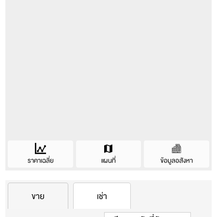
ค่าเช่าล่วงหน้า 1 เดือน
โต๊ะทำงาน และเก้าอี้
Service Charge 10%
ของค่าเช่าเดือนแรก
(กรณีเช่าต่ำ
โต๊ะเครื่องแป้ง
กว่า 6 เดือน)
หรือ
การต่ออายุสัญญา (กรณีเช่าต่ำกว่า 6
โต๊ะทานอาหาร และเก้าอี้
เดือน)
รวมทั้งหมด 3 เดือน + Service Charge ก่อนเข้าอยู่
ครัวบิลท์อิน
เตาไฟฟ้า
กรณีต้องการจองสิทธิ์
ตู้เย็น
การเช่า ต้องชำระเงินล่วงหน้า 1 เดือน สำหรับการจองสิทธิ์
ไมโครเวฟ
เช่าล่วงหน้า
ไม่เกิน 30 วัน
สติกเกอร์ที่จอดรถ
เครื่องปรับอากาศ + รีโมต
หมายเหตุ :
การชำระเงินทั้งหมด ชำระผ่านบัญชี (เท่านั้น) เจ้า
ราคาเฉลี่ย
แผนที่
ข้อมูลอสังหา
หน้าที่เปิดห้องไม่รับเงินสดหน้างาน
ฉากกั้นอาบน้ำ
Condo information
ราคา(เช่า/ขาย)เฉลี่ยของคอนโดนี้
เครื่องทำน้ำอุ่น
ขาย
เช่า
บัญชีธนาคาร บริษัท คอนโดไทย จำกัด
บริษัทผู้สร้าง
บริษัท เดอะ เนสท์ พร็อพเพอร์ตี้ จำกัด
เครื่องซักผ้า
ราคา/ตรม.
ราคา
ซื้อ
เช่า
ธ.ไทยพาณิชย์/เมเจอร์ รัชโยธิน (ออมทรัพย์)