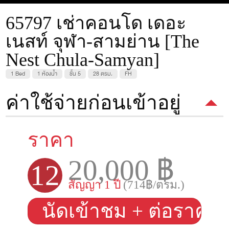
65797 เช่าคอนโด เดอะ
เนสท์ จุฬา-สามย่าน [The
Nest Chula-Samyan]
1 Bed
1 ห้องน้ำ
ชั้น 5
28 ตรม.
FH
ค่าใช้จ่ายก่อนเข้าอยู่
ราคา
20,000 ฿
12
สัญญา 1 ปี
(714฿/ตรม.)
นัดเข้าชม + ต่อราคา