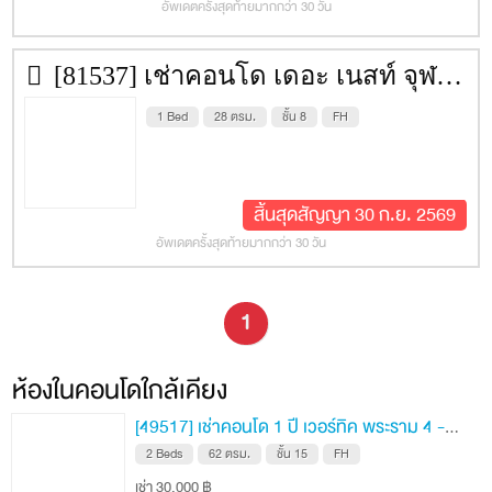
อัพเดตครั้งสุดท้ายมากกว่า 30 วัน
จังหวัด
กรุงเทพ
สถานที่
Google Map
[81537] เช่าคอนโด เดอะ เนสท์ จุฬา-สามย่าน [The Nest Chula-Samyan] 28 ตรม. ชั้น 8
สิ่งอำนวยความสะดวก
1 Bed
28 ตรม.
ชั้น 8
FH
Lobby A+B
Co – Working space
สิ้นสุดสัญญา 30 ก.ย. 2569
Meeting Room
อัพเดตครั้งสุดท้ายมากกว่า 30 วัน
Exercise Room
1
Swimming Pool
Cosy Courtyard
ห้องในคอนโดใกล้เคียง
Grand Cascade Corridor
[49517] เช่าคอนโด 1 ปี เวอร์ทิค พระราม 4 - สยาม 62 ตรม. ชั้น 15
White Cloud Plunge Pool/Spa Pool
2 Beds
62 ตรม.
ชั้น 15
FH
Sky Terrace Lounge
เช่า 30,000 ฿