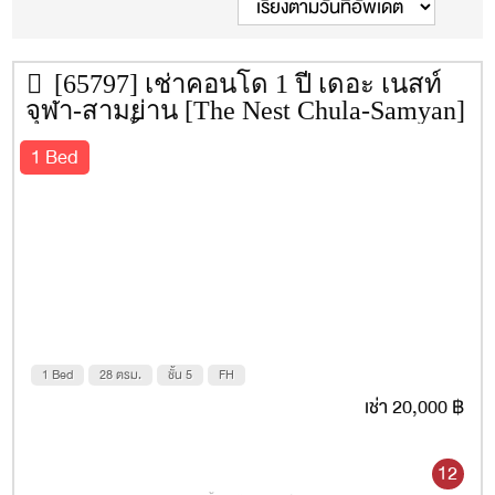
พื้นที่
2.4 ไร่
ทีวี + รีโมต
เลขที่
4067011525
ชั้น
8
อ่างอาบน้ำ
ยูนิต
332
[65797] เช่าคอนโด 1 ปี เดอะ เนสท์
ประเภทห้อง
1 Bedroom 21.14-36.74 ตร.ม.
จุฬา-สามย่าน [The Nest Chula-Samyan]
1 Bedroom Plus 36.91 ตร.ม.
28 ตรม. ชั้น 5
1 Bed
2 Bedrooms 1 Bathroom 47.35 –
47.44 ตร.ม.
2 Bedrooms 2 Bathroom 49.39 ตร.ม.
ที่จอดรถ
40%
ปีที่สร้างเสร็จ
2564
ค่าส่วนกลาง
55 บาท/ตร.ม.
เว็บไซต์
https://www.thenestproperty.co.th/en/index.php
1 Bed
28 ตรม.
ชั้น 5
FH
เช่า 20,000 ฿
รถไฟฟ้าใกล้เคียง
MRT สามย่าน
ที่อยู่
ซอย
จินดาถวิล
ถนน
พระรามที่ 4
ตำบล/
12
แขวง
มหาพฤฒาราม
อำเภอ/เขต
บางรัก