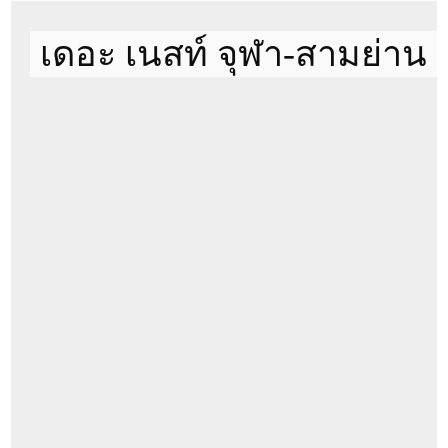
ตึก
กติกาในการเข้าชมห้อง
เพื่อเช่า
ของ Condothai
เดอะ เนสท์ จุฬา-สามย่าน
มีค่าเปิดห้อง 300 บาท
หากถูกใจและทำสัญญาค่าเปิดห้องนี้จะ
ชั้น
5
นำไปหักจากค่าใช้จ่ายได้เต็มจำนวน แต่หากไม่ถูกใจ 300 บาทนี้
ห้องนอน
1
จะเป็นค่าดำเนินการในการเปิดห้องครับ
ห้องน้ำ
1
หากภาพใน
https://www.condothai.co.th
ไม่ตรงกับสภาพ
ประเภทห้อง
Simplex
ในห้องจริงทาง Condothai ยินดีคืนเงินเต็มจำนวน
ทิศของระเบียง
วิวเมือง
รบกวนเลือกห้องที่สนใจจริง ก่อนเปิดห้อง เพื่อไม่เป็นการเสีย
เวลาทั้งสองฝ่ายครับ
รวมค่าส่วนกลาง
การชำระเงินเพื่อเช่าคอนโด แบ่งเป็นดังนี้
ตู้เสื้อผ้า
เงินประกันความเสียหาย 2 เดือน (ได้รับเงินคืน เมื่อสิ้นสุด
โซฟา
สัญญา และไม่มีทรัพย์สินเสียหาย)
เตียงและที่นอน