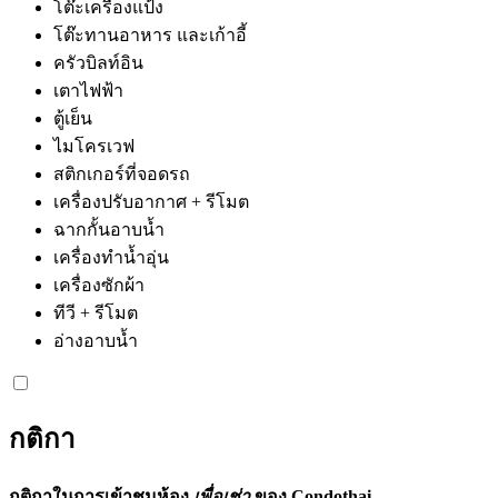
โต๊ะเครื่องแป้ง
โต๊ะทานอาหาร และเก้าอี้
ครัวบิลท์อิน
เตาไฟฟ้า
ตู้เย็น
ไมโครเวฟ
สติกเกอร์ที่จอดรถ
เครื่องปรับอากาศ + รีโมต
ฉากกั้นอาบน้ำ
เครื่องทำน้ำอุ่น
เครื่องซักผ้า
ทีวี + รีโมต
อ่างอาบน้ำ
กติกา
กติกาในการเข้าชมห้อง
เพื่อเช่า
ของ Condothai