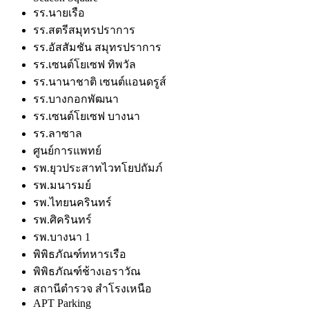
รร.นายเรือ
รร.สตรีสมุทรปราการ
รร.อัสสัมชัน สมุทรปราการ
รร.เซนต์โยเซฟ ทิพวัล
รร.นานาชาติ เซนต์แอนดรูส์
รร.บางกอกพัฒนา
รร.เซนต์โยเซฟ บางนา
รร.ลาซาล
ศูนย์การแพทย์
รพ.ยุวประสาทไวทโยปถัมภ์
รพ.มนารมย์
รพ.ไทยนครินทร์
รพ.ศิครินทร์
รพ.บางนา 1
พิพิธภัณฑ์ทหารเรือ
พิพิธภัณฑ์ช้างเอราวัณ
สถานีตำรวจ สำโรงเหนือ
APT Parking