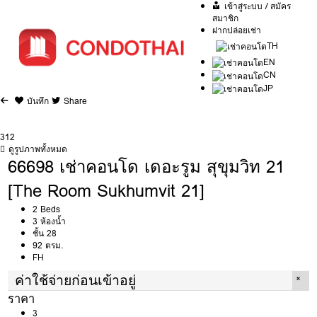
เข้าสู่ระบบ / สมัคร
สมาชิก
ฝากปล่อยเช่า
TH
EN
CN
JP
บันทึก
Share
3
12
ดูรูปภาพทั้งหมด
66698 เช่าคอนโด เดอะรูม สุขุมวิท 21
[The Room Sukhumvit 21]
2 Beds
3 ห้องน้ำ
ชั้น 28
92 ตรม.
FH
ค่าใช้จ่ายก่อนเข้าอยู่
ราคา
3