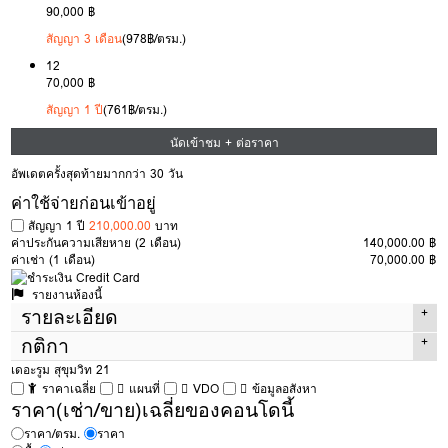
90,000 ฿
สัญญา 3 เดือน
(978฿/ตรม.)
12
70,000 ฿
สัญญา 1 ปี
(761฿/ตรม.)
นัดเข้าชม + ต่อราคา
อัพเดตครั้งสุดท้ายมากกว่า 30 วัน
ค่าใช้จ่ายก่อนเข้าอยู่
สัญญา 1 ปี
210,000.00
บาท
ค่าประกันความเสียหาย
(2 เดือน)
140,000.00 ฿
ค่าเช่า
(1 เดือน)
70,000.00 ฿
รายงานห้องนี้
รายละเอียด
กติกา
ประเภทห้อง
2 Beds
เดอะรูม สุขุมวิท 21
พื้นที่
92 ตรม.
ราคาเฉลี่ย
แผนที่
VDO
ข้อมูลอสังหา
กติกาในการเข้าชมห้อง
เพื่อเช่า
ของ Condothai
ตึก
-
ราคา(เช่า/ขาย)เฉลี่ยของคอนโดนี้
มีค่าเปิดห้อง 300 บาท
หากถูกใจและทำสัญญาค่าเปิดห้องนี้จะนำไปหักจากค่า
ใช้จ่ายได้เต็มจำนวน แต่หากไม่ถูกใจ 300 บาทนี้จะเป็นค่าดำเนินการในการ
ชั้น
28
ราคา/ตรม.
ราคา
เปิดห้องครับ