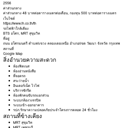
2556
ค่าส่วนกลาง
ค่าส่วนกลาง 48 บาทต่อตารางเมตรต่อเดือน, กองทุน 500 บาทต่อตารางเมตร
เว็บไซต์
https://www.lh.co.th/th
รถไฟฟ้าใกล้เคียง
BTS อโศก
,
MRT สุขุมวิท
ที่อยู่
ถนน
อโศกมนตรี
ตำบล/แขวง
คลองเตยเหนือ
อำเภอ/เขต
วัฒนา
จังหวัด
กรุงเทพ
สถานที่
Google Map
สิ่งอำนวยความสะดวก
ห้องฟิตเนส
ห้องอ่านหนังสือ
ที่จอดรถ
สระว่ายน้ำ
อินเตอร์เน็ต ไวไฟ
บริการซักรีด
ห้องพักคนขับรถแยกส่วน
ระบบกล้องวงจรปิด
ระบบเข้า-ออกอาคาร
รปภ.รักษาความปลอดภัยประจำโครงการตลอด 24 ชั่วโมง
สถานที่ข้างเคียง
MRT สุขุมวิท
MRT เพชรบุรี