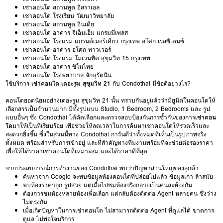
เช่าคอนโด สถานทูต อิสราเอล
เช่าคอนโด โรงเรียน วัฒนาวิทยาลัย
เช่าคอนโด สถานทูต อินเดีย
เช่าคอนโด อาคาร จีเอ็มเอ็ม แกรมมี่เพลส
เช่าคอนโด โรงแรม แกรนด์เมอร์เคียว กรุงเทพ อโศก เรสซิเดนซ์
เช่าคอนโด อาคาร อโศก ทาวเวอร์
เช่าคอนโด โรงแรม โมเวนพิค สุขุมวิท 15 กรุงเทพ
เช่าคอนโด อาคาร ซิโนไทย
เช่าคอนโด โรงพยาบาล จักษุรัตนิน
ใช้บริการ
เช่าคอนโด เดอะรูม สุขุมวิท 21
กับ Condothai มีข้อดีอย่างไร?
คอนโดยอดนิยมอย่างเดอะรูม สุขุมวิท 21 นั้น ทราบกันอยู่แล้วว่ามียูนิตในคอนโดให้
เลือกสรรเป็นจำนวนมาก มีทั้งรูปแบบ Studio, 1 Bedroom, 2 Bedrooms และ รูป
แบบอื่นๆ ซึ่ง Condothai ได้คัดเลือกและตรวจสอบป้องกันการซ้ำกันของการ
เช่าคอน
โด
มาให้เป็นที่เรียบร้อย เพื่อช่วยให้ลดเวลาในการค้นหาเช่าคอนโดให้รวดเร็วและ
สะดวกยิ่งขึ้น ซึ่งในส่วนนี้ทาง Condothai การันตีว่าทั้งหมดที่เห็นเป็นรูปภาพจริง
ทั้งหมด พร้อมสำหรับการเข้าอยู่ และที่สำคัญทางทีมงานพร้อมที่จะช่วยต่อรองราคา
เพื่อให้ได้ราคาเช่าคอนโดที่เหมาะสม และได้ราคาดีที่สุด
จากประสบการณ์การทำงานของ Condothai พบว่าปัญหาส่วนใหญ่ของลูกค้า
ค้นหาจาก Google จะพบข้อมูลห้องคอนโดที่ปล่อยไปแล้ว ข้อมูลเก่า ล้าสมัย
พบห้องราคาถูก รูปสวย แต่เมื่อไปชมห้องจริงกลายเป็นคนละห้องกัน
ต้องการชมห้องหลายห้องเพื่อเลือก แต่กลับต้องติดต่อ Agent หลายคน ซึ่งว่าง
ไม่ตรงกัน
เมื่อเกิดปัญหาในการเช่าคอนโด ไม่สามารถติดต่อ Agent ที่ดูแลได้ ขาดการ
ดูแล ไม่พอใจบริการ