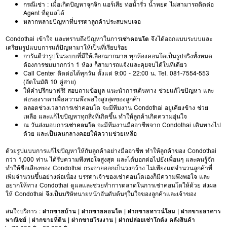
กรณีเช่า : เมื่อเกิดปัญหาจุกจิก แอร์เสีย ท่อน้ำรั่ว น้ำหยด ไม่สามารถติดต่อ
Agent ที่ดูแลได้
หลากหลายปัญหาที่บรรดาลูกค้าประสบพบเจอ
Condothai เข้าใจ และทราบถึงปัญหาในการ
เช่าคอนโด
จึงได้ออกแบบระบบและ
เตรียมรูปแบบการแก้ปัญหามาให้เป็นที่เรียบร้อย
การันตีว่ารูปในระบบที่มีให้เลือกมากมาย ทุกห้องคอนโดเป็นรูปจริงทั้งหมด
ต้องการชมมากกว่า 1 ห้อง ก็สามารถแจ้งและคุยจบได้ในที่เดียว
Call Center ติดต่อได้ทุกวัน ตั้งแต่ 9:00 - 22:00 น. Tel. 081-7554-553
(อัตโนมัติ 10 คู่สาย)
ให้คำปรึกษาฟรี! สอบถามข้อมูล แนะนำการเดินทาง ช่วยแก้ไขปัญหา และ
ต่อรองราคาเพื่อความพึงพอใจสูงสุดของลูกค้า
ตลอดช่วงเวลาการเช่าคอนโด จะมีทีมงาน Condothai อยู่เคียงข้าง ช่วย
เหลือ และแก้ไขปัญหาทุกสิ่งที่เกิดขึ้น ทำให้ลูกค้าเกิดความอุ่นใจ
ณ วันส่งมอบการ
เช่าคอนโด
จะมีทีมงานมืออาชีพจาก Condothai เดินทางไป
ด้วย และเป็นคนกลางคอยให้ความช่วยเหลือ
ด้วยรูปแบบการแก้ไขปัญหาให้กับลูกค้าอย่างมืออาชีพ ทำให้ลูกค้าของ Condothai
กว่า 1,000 ท่าน ได้รับความพึงพอใจสูงสุด และได้บอกต่อไปยังเพื่อนๆ และคนรู้จัก
ทำให้ชื่อเสียงของ Condothai กระจายออกเป็นวงกว้าง ไม่เพียงแต่จำนวนลูกค้าที่
เพิ่มจำนวนขึ้นอย่างต่อเนื่อง บรรดาเจ้าของเช่าคอนโดเองก็มีความพึงพอใจ และ
อยากให้ทาง Condothai ดูแลและช่วยทำการตลาดในการเช่าคอนโดให้ด้วย ส่งผล
ให้ Condothai จึงเป็นบริษัทนายหน้าอันดับต้นๆในใจของลูกค้าและเจ้าของ
สนใจบริการ :
ฝากขายบ้าน
|
ฝากขายคอนโด
|
ฝากขายทาวน์โฮม
|
ฝากขายอาคาร
พาณิชย์
|
ฝากขายที่ดิน
|
ฝากขายโรงงาน
|
ฝากปล่อยเช่าโกดัง คลังสินค้า