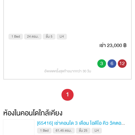
เว็บไซต์
รถไฟฟ้าใกล้เคียง
ที่อยู่
ถนน
พหลโยธิน
ตำบล/แขวง
พญาไท
อำเภอ/เขต
พญาไท
จังหวัด
กรุงเทพ
1 Bed
24 ตรม.
ชั้น 5
LH
เช่า 23,000 ฿
สถานที่
Google Map
สิ่งอำนวยความสะดวก
3
6
12
อัพเดตครั้งสุดท้ายมากกว่า 30 วัน
สระว่ายน้ำ
สปา
1
ห้องมินิเธียร์เตอร์
เลานจ์
ห้องในคอนโดใกล้เคียง
แผนกต้อนรับ
[65416] เช่าคอนโด 3 เดือน ไอดีโอ คิว วิคตอรี 61.45 ตรม. ชั้น 25
รปภ. 24ชั่วโมง
1 Bed
61.45 ตรม.
ชั้น 25
LH