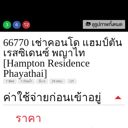
ดูรูปภาพทั้งหมด
3
6
12
66770 เช่าคอนโด แฮมป์ตัน
เรสซิเดนซ์ พญาไท
[Hampton Residence
Phayathai]
1 Bed
1 ห้องน้ำ
ชั้น 5
24 ตรม.
LH
ค่าใช้จ่ายก่อนเข้าอยู่
ราคา