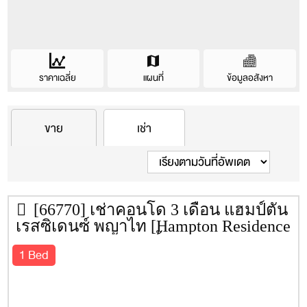
รวมทั้งหมด 3 เดือน + Service Charge ก่อนเข้าอยู่
ครัวบิลท์อิน
เตาไฟฟ้า
กรณีต้องการจองสิทธิ์
ตู้เย็น
การเช่า ต้องชำระเงินล่วงหน้า 1 เดือน สำหรับการจองสิทธิ์
ไมโครเวฟ
ราคาเฉลี่ย
แผนที่
ข้อมูลอสังหา
เช่าล่วงหน้า
ไม่เกิน 30 วัน
สติกเกอร์ที่จอดรถ
Condo information
ราคา(เช่า/ขาย)เฉลี่ยของคอนโดนี้
เครื่องปรับอากาศ + รีโมต
ขาย
เช่า
หมายเหตุ :
การชำระเงินทั้งหมด ชำระผ่านบัญชี (เท่านั้น) เจ้า
บริษัทผู้สร้าง
บริษัท ออริจิ้น พร็อพเพอร์ตี้ จำกัด
ราคา/ตรม.
ราคา
ซื้อ
เช่า
หน้าที่เปิดห้องไม่รับเงินสดหน้างาน
ฉากกั้นอาบน้ำ
(มหาชน)
เครื่องทำน้ำอุ่น
พื้นที่
บัญชีธนาคาร บริษัท คอนโดไทย จำกัด
เครื่องซักผ้า
ชั้น
0
[66770] เช่าคอนโด 3 เดือน แฮมป์ตัน
ธ.ไทยพาณิชย์/เมเจอร์ รัชโยธิน (ออมทรัพย์)
ยูนิต
0
ทีวี + รีโมต
เรสซิเดนซ์ พญาไท [Hampton Residence
เลขที่
4067011525
ประเภทห้อง
Phayathai] 24 ตรม. ชั้น 5
อ่างอาบน้ำ
1 Bed
ที่จอดรถ
ปีที่สร้างเสร็จ
ค่าส่วนกลาง