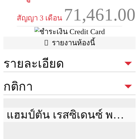
71,461.00
สัญญา 3 เดือน
รายงานห้องนี้
รายละเอียด
ประเภทห้อง
1 Bed
กติกา
พื้นที่
24 ตรม.
ตึก
กติกาในการเข้าชมห้อง
เพื่อเช่า
ของ Condothai
แฮมป์ตัน เรสซิเดนซ์ พญาไท
มีค่าเปิดห้อง 300 บาท
หากถูกใจและทำสัญญาค่าเปิดห้องนี้จะ
ชั้น
5
นำไปหักจากค่าใช้จ่ายได้เต็มจำนวน แต่หากไม่ถูกใจ 300 บาทนี้
ห้องนอน
1
จะเป็นค่าดำเนินการในการเปิดห้องครับ