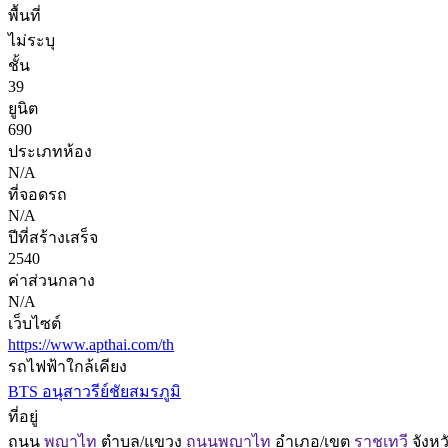
พื้นที่
ไม่ระบุ
ชั้น
39
ยูนิต
690
ประเภทห้อง
N/A
ที่จอดรถ
N/A
ปีที่สร้างเสร็จ
2540
ค่าส่วนกลาง
N/A
เว็บไซต์
https://www.apthai.com/th
รถไฟฟ้าใกล้เคียง
BTS อนุสาวรีย์ชัยสมรภูมิ
ที่อยู่
ถนน
พญาไท
ตำบล/แขวง
ถนนพญาไท
อำเภอ/เขต
ราชเทวี
จังหว