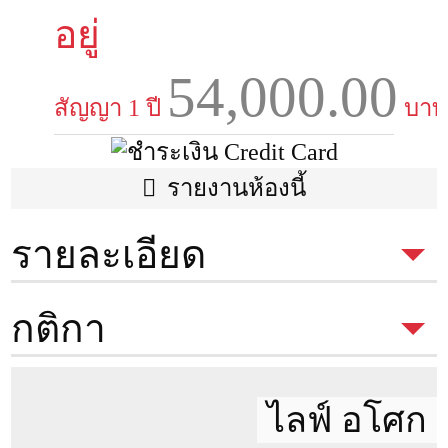
อยู่
54,000.00
สัญญา 1 ปี
บาท
รายงานห้องนี้
รายละเอียด
ประเภทห้อง
Studio
กติกา
พื้นที่
30 ตรม.
ตึก
กติกาในการเข้าชมห้อง
เพื่อเช่า
ของ
ไลฟ์ อโศก
Condothai
ชั้น
21