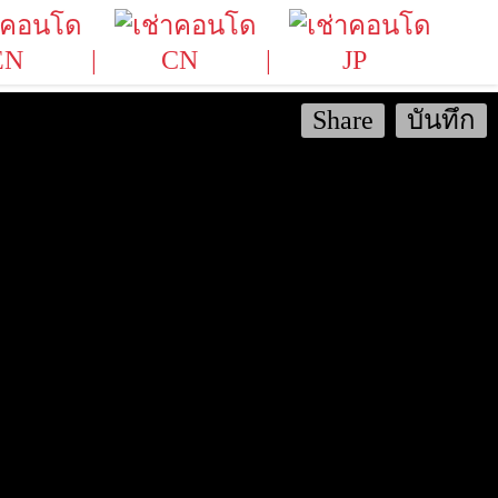
EN
CN
JP
Share
บันทึก