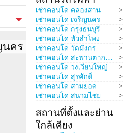
เช่าคอนโด คลองสาน
1 Bed
เช่าคอนโด เจริญนคร
48 ตรม.
เช่าคอนโด กรุงธนบุรี
ังนี้
เช่าคอนโด หัวลำโพง
ริญนคร
ได้รับ
เช่าคอนโด วัดมังกร
15
ี
เช่าคอนโด สะพานตากสิน
1
เช่าคอนโด วงเวียนใหญ่
1
เช่าคอนโด สุรศักดิ์
เดือน
Simplex
เช่าคอนโด สามยอด
ือ
การ
เช่าคอนโด สนามไชย
วิวเมือง
 เดือน)
สถานที่ตั้งและย่าน
arge
ใกล้เคียง