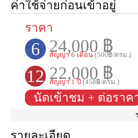
ค่าใช้จ่ายก่อนเข้าอยู่
ราคา
24,000 ฿
6
สัญญา 6 เดือน
(500฿/ตรม.)
22,000 ฿
12
สัญญา 1 ปี
(458฿/ตรม.)
นัดเข้าชม + ต่อราค
รายละเอียด