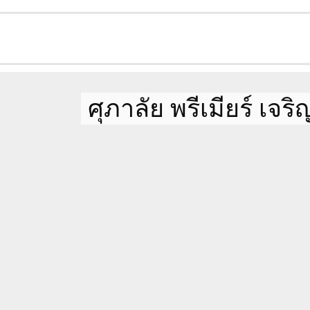
การชำระเงินเพื่อเช่าคอนโด แบ่งเป็นด
ศุภาลัย พรีเมียร์ เจ
เงินประกันความเสียหาย 2 เดือน (
เงินคืน เมื่อสิ้นสุดสัญญา และไม่ม
้
ทรัพย์สินเสียหาย)
บาท
ค่าเช่าล่วงหน้า 1 เดือน
บ
Service Charge 10%
ของค่าเช่า
แรก
(กรณีเช่าต่ำกว่า 6 เดือน)
หร
ไม่
ต่ออายุสัญญา (กรณีเช่าต่ำกว่า 6
ินดี
รวมทั้งหมด 3 เดือน + Service Ch
ก่อนเข้าอยู่
ตู้เสื้อผ้า