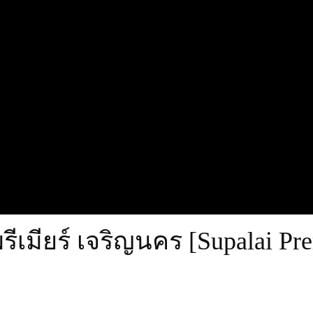
ีเมียร์ เจริญนคร [Supalai Pr