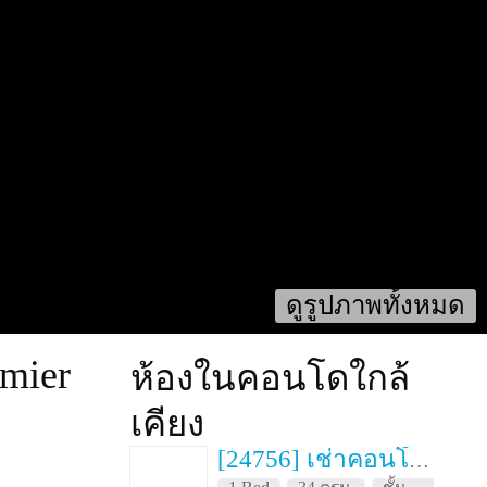
ดูรูปภาพทั้งหมด
emier
ห้องในคอนโดใกล้
เคียง
[24756] เช่าคอนโด 3 เดือน วิสซ์ดอม สเตชั่น รัชดา-ท่าพระ 34 ตรม. ชั้น 12A