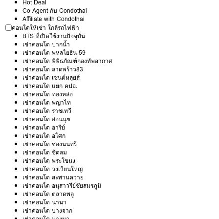
Hot Deal
Co-Agent กับ Condothai
Affiliate with Condothai
คอนโดให้เช่า ใกล้รถไฟฟ้า
BTS ที่เปิดใช้งานปัจจุบัน
เช่าคอนโด ปากน้ำ
เช่าคอนโด พหลโยธิน 59
เช่าคอนโด พิพิธภัณฑ์กองทัพอากาศ
เช่าคอนโด ลาดพร้าว83
เช่าคอนโด เซนต์หลุยส์
เช่าคอนโด แยก คปอ.
เช่าคอนโด ทองหล่อ
เช่าคอนโด พญาไท
เช่าคอนโด ราชเทวี
เช่าคอนโด อ่อนนุช
เช่าคอนโด อารีย์
เช่าคอนโด อโศก
เช่าคอนโด ช่องนนทรี
เช่าคอนโด ชิดลม
เช่าคอนโด พระโขนง
เช่าคอนโด วงเวียนใหญ่
เช่าคอนโด สะพานควาย
เช่าคอนโด อนุสาวรีย์ชัยสมรภูมิ
เช่าคอนโด ตลาดพลู
เช่าคอนโด นานา
เช่าคอนโด บางจาก
เช่าคอนโด บางนา