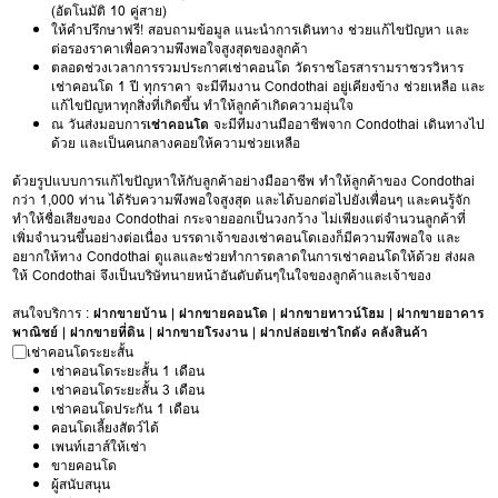
(อัตโนมัติ 10 คู่สาย)
ให้คำปรึกษาฟรี! สอบถามข้อมูล แนะนำการเดินทาง ช่วยแก้ไขปัญหา และ
ต่อรองราคาเพื่อความพึงพอใจสูงสุดของลูกค้า
ตลอดช่วงเวลาการรวมประกาศเช่าคอนโด วัดราชโอรสารามราชวรวิหาร
เช่าคอนโด 1 ปี ทุกราคา จะมีทีมงาน Condothai อยู่เคียงข้าง ช่วยเหลือ และ
แก้ไขปัญหาทุกสิ่งที่เกิดขึ้น ทำให้ลูกค้าเกิดความอุ่นใจ
ณ วันส่งมอบการ
เช่าคอนโด
จะมีทีมงานมืออาชีพจาก Condothai เดินทางไป
ด้วย และเป็นคนกลางคอยให้ความช่วยเหลือ
ด้วยรูปแบบการแก้ไขปัญหาให้กับลูกค้าอย่างมืออาชีพ ทำให้ลูกค้าของ Condothai
กว่า 1,000 ท่าน ได้รับความพึงพอใจสูงสุด และได้บอกต่อไปยังเพื่อนๆ และคนรู้จัก
ทำให้ชื่อเสียงของ Condothai กระจายออกเป็นวงกว้าง ไม่เพียงแต่จำนวนลูกค้าที่
เพิ่มจำนวนขึ้นอย่างต่อเนื่อง บรรดาเจ้าของเช่าคอนโดเองก็มีความพึงพอใจ และ
อยากให้ทาง Condothai ดูแลและช่วยทำการตลาดในการเช่าคอนโดให้ด้วย ส่งผล
ให้ Condothai จึงเป็นบริษัทนายหน้าอันดับต้นๆในใจของลูกค้าและเจ้าของ
สนใจบริการ :
ฝากขายบ้าน
|
ฝากขายคอนโด
|
ฝากขายทาวน์โฮม
|
ฝากขายอาคาร
พาณิชย์
|
ฝากขายที่ดิน
|
ฝากขายโรงงาน
|
ฝากปล่อยเช่าโกดัง คลังสินค้า
เช่าคอนโดระยะสั้น
เช่าคอนโดระยะสั้น 1 เดือน
เช่าคอนโดระยะสั้น 3 เดือน
เช่าคอนโดประกัน 1 เดือน
คอนโดเลี้ยงสัตว์ได้
เพนท์เฮาส์ให้เช่า
ขายคอนโด
ผู้สนับสนุน