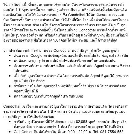
ในการค้นหาเพื่อที่จะรวมประกาศเช่าคอนโด วัดราชโอรสารามราชวรวิหาร เช่า
คอนโด 1 ปี ทุกราคานั้น ทราบกันอยู่แล้วว่าเป็นสถานที่ยอดนิมดังนั้นย่อมมีคอนโด
และห้องในคอนโดให้เลือกสรรมากมาย ซึ่ง Condothai ได้คัดเลือกและตรวจสอบ
ป้องกันการซ้ำกันของการ
เช่าคอนโด
มาให้เป็นที่เรียบร้อย เพื่อช่วยให้ลดเวลาในการ
ค้นหารวมประกาศเช่าคอนโด วัดราชโอรสารามราชวรวิหาร เช่าคอนโด 1 ปี ทุก
ราคาให้รวดเร็วและสะดวกยิ่งขึ้น ซึ่งในส่วนนี้ทาง Condothai การันตีว่าทั้งหมดที่
เห็นเป็นรูปภาพจริงทั้งหมด พร้อมสำหรับการเข้าอยู่ และที่สำคัญทางทีมงานพร้อมที่
จะช่วยต่อรองราคาเพื่อให้ได้ราคาเช่าคอนโดที่เหมาะสม และได้ราคาดีที่สุด
จากประสบการณ์การทำงานของ Condothai พบว่าปัญหาส่วนใหญ่ของลูกค้า
ค้นหาจาก Google จะพบข้อมูลห้องคอนโดที่ปล่อยไปแล้ว ข้อมูลเก่า ล้าสมัย
พบห้องราคาถูก รูปสวย แต่เมื่อไปชมห้องจริงกลายเป็นคนละห้องกัน
ต้องการชมห้องหลายห้องเพื่อเลือก แต่กลับต้องติดต่อ Agent หลายคน ซึ่งว่าง
ไม่ตรงกัน
เมื่อเกิดปัญหาในการเช่าคอนโด ไม่สามารถติดต่อ Agent ที่ดูแลได้ ขาดการ
ดูแล ไม่พอใจบริการ
กรณีเช่า : เมื่อเกิดปัญหาจุกจิก แอร์เสีย ท่อน้ำรั่ว น้ำหยด ไม่สามารถติดต่อ
Agent ที่ดูแลได้
หลากหลายปัญหาที่บรรดาลูกค้าประสบพบเจอ
Condothai เข้าใจ และทราบถึงปัญหาในการ
รวมประกาศเช่าคอนโด วัดราชโอรสา
รามราชวรวิหาร เช่าคอนโด 1 ปี ทุกราคา
จึงได้ออกแบบระบบและเตรียมรูปแบบ
การแก้ปัญหามาให้เป็นที่เรียบร้อย
การันตีว่ารูปในระบบที่มีให้เลือกมากกว่า 82,058 ทุกห้องคอนโดเป็นรูปจริง
ทั้งหมด ต้องการชมมากกว่า 1 ห้อง ก็สามารถแจ้งและคุยจบได้ในที่เดียว
Call Center ติดต่อได้ทุกวัน ตั้งแต่ 9:00 - 22:00 น. Tel. 081-7554-553