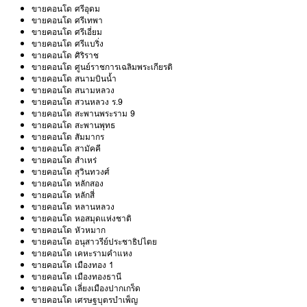
ขายคอนโด ศรีอุดม
ขายคอนโด ศรีเทพา
ขายคอนโด ศรีเอี่ยม
ขายคอนโด ศรีแบริ่ง
ขายคอนโด ศิริราช
ขายคอนโด ศูนย์ราชการเฉลิมพระเกียรติ
ขายคอนโด สนามบินน้ำ
ขายคอนโด สนามหลวง
ขายคอนโด สวนหลวง ร.9
ขายคอนโด สะพานพระราม 9
ขายคอนโด สะพานพุทธ
ขายคอนโด สัมมากร
ขายคอนโด สามัคคี
ขายคอนโด สำเหร่
ขายคอนโด สุวินทวงศ์
ขายคอนโด หลักสอง
ขายคอนโด หลักสี่
ขายคอนโด หลานหลวง
ขายคอนโด หอสมุดแห่งชาติ
ขายคอนโด หัวหมาก
ขายคอนโด อนุสาวรีย์ประชาธิปไตย
ขายคอนโด เคหะรามคำแหง
ขายคอนโด เมืองทอง 1
ขายคอนโด เมืองทองธานี
ขายคอนโด เลี่ยงเมืองปากเกร็ด
ขายคอนโด เศรษฐบุตรบำเพ็ญ