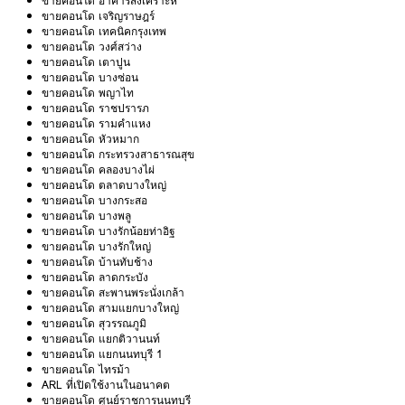
ขายคอนโด อาคารสงเคราะห์
ขายคอนโด เจริญราษฎร์
ขายคอนโด เทคนิคกรุงเทพ
ขายคอนโด วงศ์สว่าง
ขายคอนโด เตาปูน
ขายคอนโด บางซ่อน
ขายคอนโด พญาไท
ขายคอนโด ราชปรารภ
ขายคอนโด รามคำแหง
ขายคอนโด หัวหมาก
ขายคอนโด กระทรวงสาธารณสุข
ขายคอนโด คลองบางไผ่
ขายคอนโด ตลาดบางใหญ่
ขายคอนโด บางกระสอ
ขายคอนโด บางพลู
ขายคอนโด บางรักน้อยท่าอิฐ
ขายคอนโด บางรักใหญ่
ขายคอนโด บ้านทับช้าง
ขายคอนโด ลาดกระบัง
ขายคอนโด สะพานพระนั่งเกล้า
ขายคอนโด สามแยกบางใหญ่
ขายคอนโด สุวรรณภูมิ
ขายคอนโด แยกติวานนท์
ขายคอนโด แยกนนทบุรี 1
ขายคอนโด ไทรม้า
ARL ที่เปิดใช้งานในอนาคต
ขายคอนโด ศูนย์ราชการนนทบุรี