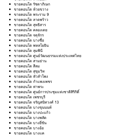
ขายคอนโด รัชดาภิเษก
ขายคอนโด ห้วยขวาง
ขายคอนโด พระราม 9
ขายคอนโด ลาดพร้าว
ขายคอนโด สุทธิสาร
ขายคอนโด คลองเตย
ขายคอนโด จตุจักร
ขายคอนโด บางซื่อ
ขายคอนโด พหลโยธิน
ขายคอนโด ลุมพินี
ขายคอนโด ศูนย์วัฒนธรรมแห่งประเทศไทย
ขายคอนโด สามย่าน
ขายคอนโด สีลม
ขายคอนโด สุขุมวิท
ขายคอนโด หัวลำโพง
ขายคอนโด กำแพงเพชร
ขายคอนโด ท่าพระ
ขายคอนโด ศูนย์การประชุมแห่งชาติสิริกิติ์
ขายคอนโด เพชรบุรี
ขายคอนโด จรัญสนิทวงศ์ 13
ขายคอนโด บางขุนนนท์
ขายคอนโด บางปะแก้ว
ขายคอนโด บางพลัด
ขายคอนโด บางยี่ขัน
ขายคอนโด บางอ้อ
ขายคอนโด บางแค