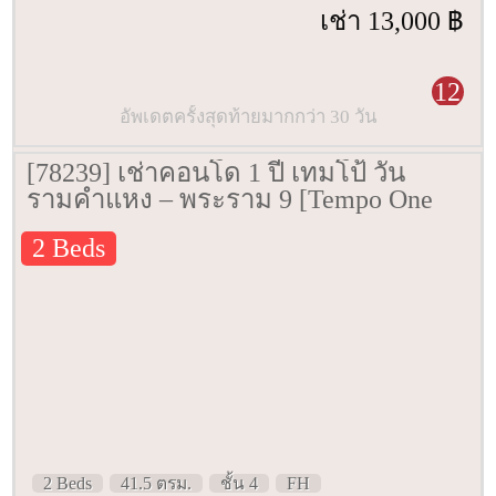
เช่า 13,000 ฿
12
อัพเดตครั้งสุดท้ายมากกว่า 30 วัน
[78239] เช่าคอนโด 1 ปี เทมโป้ วัน
รามคำแหง – พระราม 9 [Tempo One
Ramkhamhaeng – Rama 9] 41.5 ตรม.
2 Beds
ชั้น 4
2 Beds
41.5 ตรม.
ชั้น 4
FH