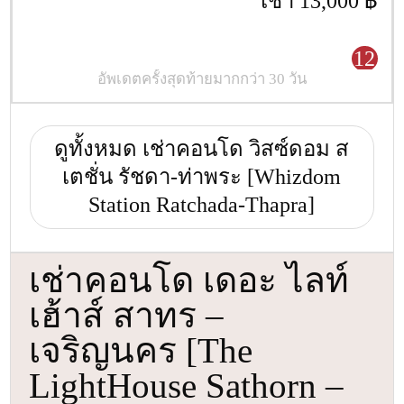
เช่า 13,000 ฿
12
อัพเดตครั้งสุดท้ายมากกว่า 30 วัน
ดูทั้งหมด เช่าคอนโด วิสซ์ดอม ส
เตชั่น รัชดา-ท่าพระ [Whizdom
Station Ratchada-Thapra]
เช่าคอนโด เดอะ ไลท์
เฮ้าส์ สาทร –
เจริญนคร [The
LightHouse Sathorn –