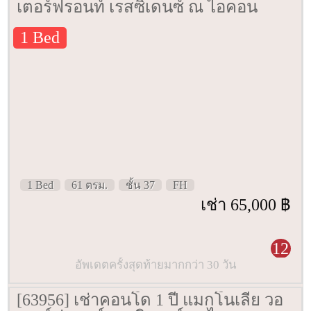
เตอร์ฟรอนท์ เรสซิเดนซ์ ณ ไอคอน
สยาม [Magnolias Waterfront
1 Bed
Residenced IconSiam] 61 ตรม. ชั้น 37
1 Bed
61 ตรม.
ชั้น 37
FH
เช่า 65,000 ฿
12
อัพเดตครั้งสุดท้ายมากกว่า 30 วัน
[63956] เช่าคอนโด 1 ปี แมกโนเลีย วอ