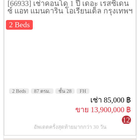
[66933] เช่าคอนโด 1 ปี เดอะ เรสซิเดน
ซ์ แอท แมนดาริน โอเรียนเต็ล กรุงเทพฯ
[The Residences At Mandarin Oriental
2 Beds
Bangkok] 87 ตรม. ชั้น 28
2 Beds
87 ตรม.
ชั้น 28
FH
เช่า 85,000 ฿
ขาย 13,900,000 ฿
12
อัพเดตครั้งสุดท้ายมากกว่า 30 วัน