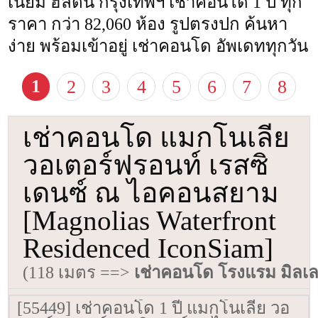
เนียม ฮิลตัน กรุงเทพฯ เช่าคอนโด 1 ปี ทุก
ราคา กว่า 82,060 ห้อง รูปตรงปก ค้นหา
ง่าย พร้อมเข้าอยู่ เช่าคอนโด อัพเดททุกวัน
1
2
3
4
5
6
7
8
เช่าคอนโด แมกโนเลีย
วอเตอร์ฟรอนท์ เรสซิ
เดนซ์ ณ ไอคอนสยาม
[Magnolias Waterfront
Residenced IconSiam]
(118 เมตร ==>
เช่าคอนโด โรงแรม มิลเล
[55449] เช่าคอนโด 1 ปี แมกโนเลีย วอ