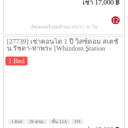
เช่า 17,000 ฿
12
อัพเดตครั้งสุดท้ายมากกว่า 30 วัน
[27739] เช่าคอนโด 1 ปี วิสซ์ดอม สเตชั่
น รัชดา-ท่าพระ [Whizdom Station
Ratchada-Thapra] 26 ตรม. ชั้น 12A
1 Bed
1 Bed
26 ตรม.
ชั้น 12A
FH