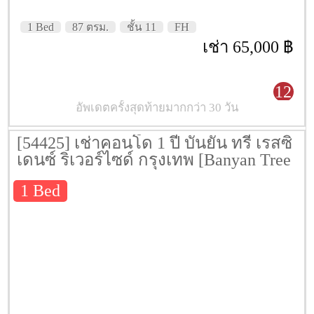
1 Bed
87 ตรม.
ชั้น 11
FH
เช่า 65,000 ฿
12
อัพเดตครั้งสุดท้ายมากกว่า 30 วัน
[54425] เช่าคอนโด 1 ปี บันยัน ทรี เรสซิ
เดนซ์ ริเวอร์ไซด์ กรุงเทพ [Banyan Tree
Residences Riverside Bangkok] 78.6
1 Bed
ตรม. ชั้น 26