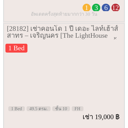
1
3
6
12
อัพเดตครั้งสุดท้ายมากกว่า 30 วัน
[28182] เช่าคอนโด 1 ปี เดอะ ไลท์เฮ้าส์
สาทร – เจริญนคร [The LightHouse
Sathorn – Chareonnakorn] 49.5 ตรม. ชั้น
1 Bed
10
1 Bed
49.5 ตรม.
ชั้น 10
FH
เช่า 19,000 ฿