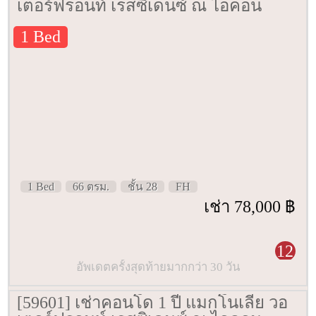
เตอร์ฟรอนท์ เรสซิเดนซ์ ณ ไอคอน
สยาม [Magnolias Waterfront
1 Bed
Residenced IconSiam] 66 ตรม. ชั้น 28
1 Bed
66 ตรม.
ชั้น 28
FH
เช่า 78,000 ฿
12
อัพเดตครั้งสุดท้ายมากกว่า 30 วัน
[59601] เช่าคอนโด 1 ปี แมกโนเลีย วอ