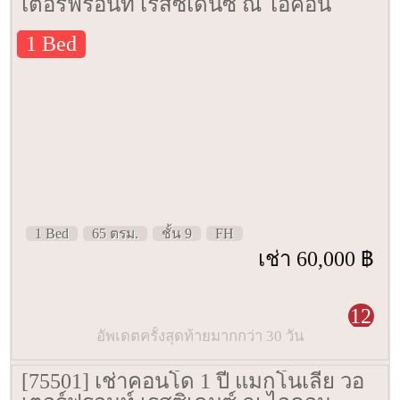
เตอร์ฟรอนท์ เรสซิเดนซ์ ณ ไอคอน
สยาม [Magnolias Waterfront
1 Bed
Residenced IconSiam] 65 ตรม. ชั้น 9
1 Bed
65 ตรม.
ชั้น 9
FH
เช่า 60,000 ฿
12
อัพเดตครั้งสุดท้ายมากกว่า 30 วัน
[75501] เช่าคอนโด 1 ปี แมกโนเลีย วอ