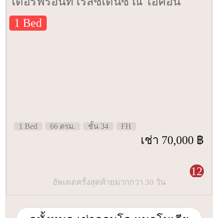
เตอร์ฟรอนท์ เรสซิเดนซ์ ณ ไอคอน
สยาม [Magnolias Waterfront
1 Bed
Residenced IconSiam] 66 ตรม. ชั้น 34
1 Bed
66 ตรม.
ชั้น 34
FH
เช่า 70,000 ฿
12
อัพเดตครั้งสุดท้ายมากกว่า 30 วัน