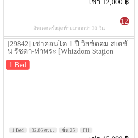
เช่า 12,000 ฿
12
อัพเดตครั้งสุดท้ายมากกว่า 30 วัน
[29842] เช่าคอนโด 1 ปี วิสซ์ดอม สเตชั่
น รัชดา-ท่าพระ [Whizdom Station
Ratchada-Thapra] 32.86 ตรม. ชั้น 25
1 Bed
1 Bed
32.86 ตรม.
ชั้น 25
FH