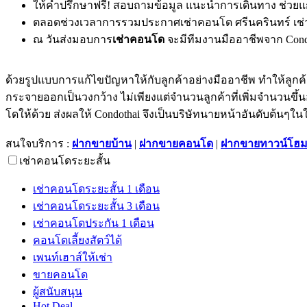
ให้คำปรึกษาฟรี! สอบถามข้อมูล แนะนำการเดินทาง ช่วยแ
ตลอดช่วงเวลาการรวมประกาศเช่าคอนโด ศรีนครินทร์ เช่าคอนโ
ณ วันส่งมอบการ
เช่าคอนโด
จะมีทีมงานมืออาชีพจาก Cond
ด้วยรูปแบบการแก้ไขปัญหาให้กับลูกค้าอย่างมืออาชีพ ทำให้ลูกค้า
กระจายออกเป็นวงกว้าง ไม่เพียงแต่จำนวนลูกค้าที่เพิ่มจำนวนข
โดให้ด้วย ส่งผลให้ Condothai จึงเป็นบริษัทนายหน้าอันดับต้นๆใ
สนใจบริการ :
ฝากขายบ้าน
|
ฝากขายคอนโด
|
ฝากขายทาวน์โฮ
เช่าคอนโดระยะสั้น
เช่าคอนโดระยะสั้น 1 เดือน
เช่าคอนโดระยะสั้น 3 เดือน
เช่าคอนโดประกัน 1 เดือน
คอนโดเลี้ยงสัตว์ได้
เพนท์เฮาส์ให้เช่า
ขายคอนโด
ผู้สนับสนุน
Hot Deal