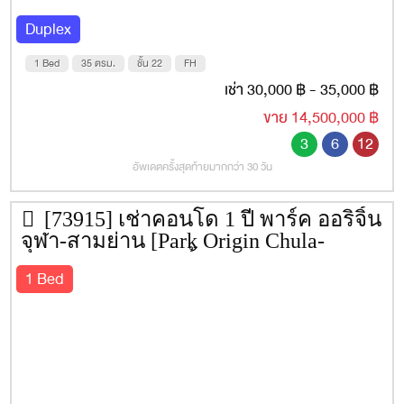
ปีที่สร้างเสร็จ
2565
Duplex
ค่าส่วนกลาง
ค่าส่วนกลาง 95 บาท/ตร.ม. กองทุน 750
บาท/ตร.ม.
1 Bed
35 ตรม.
ชั้น 22
FH
เช่า 30,000 ฿ - 35,000 ฿
เว็บไซต์
https://park.co.th/park-chula-
ขาย 14,500,000 ฿
samyan/
3
6
12
รถไฟฟ้าใกล้เคียง
MRT สามย่าน
อัพเดตครั้งสุดท้ายมากกว่า 30 วัน
ที่อยู่
ถนน
พระรามที่ 4
ตำบล/แขวง
มหาพฤฒาราม
อำเภอ/เขต
บางรัก
จังหวัด
[73915] เช่าคอนโด 1 ปี พาร์ค ออริจิ้น
กรุงเทพ
จุฬา-สามย่าน [Park Origin Chula-
สถานที่
Google Map
Samyan] 35 ตรม. ชั้น 27
1 Bed
สิ่งอำนวยความสะดวก
Infinity Lobby Lounge
Car – Waiting Lounge