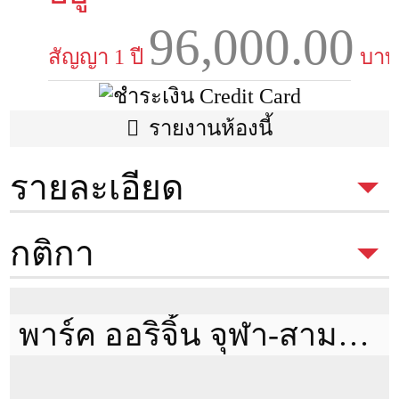
96,000.00
สัญญา 1 ปี
บาท
รายงานห้องนี้
รายละเอียด
ประเภทห้อง
1 Bed
กติกา
พื้นที่
34 ตรม.
ตึก
กติกาในการเข้าชมห้อง
เพื่อเช่า
ของ Condothai
พาร์ค ออริจิ้น จุฬา-สามย่าน
มีค่าเปิดห้อง 300 บาท
หากถูกใจและทำสัญญาค่าเปิดห้องนี้จะ
ชั้น
20
นำไปหักจากค่าใช้จ่ายได้เต็มจำนวน แต่หากไม่ถูกใจ 300 บาทนี้
ห้องนอน
1
จะเป็นค่าดำเนินการในการเปิดห้องครับ