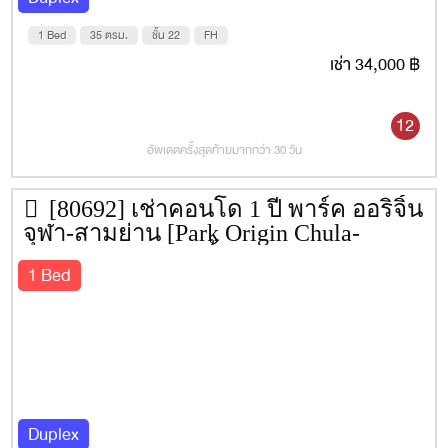
Zy Walk 900 ม
1 Bed
35 ตรม.
ชั้น 22
FH
สามย่านมิตรทาวน์ 950 ม.
เช่า 34,000 ฿
สวนหลวง สแควร์ 1.1 กม.
12
จามจุรีสแควร์ 1.1 กม.
อัพเดตครั้งสุดท้ายมากกว่า 30 วัน
Central สีลม 2.1 กม.
สีลมพลาซ่า 2.1 กม.
[80692] เช่าคอนโด 1 ปี พาร์ค ออริจิ้น
สีลม คอมเพล็กซ์ 2.1 กม.
จุฬา-สามย่าน [Park Origin Chula-
Samyan] 34 ตรม. ชั้น 17
สวนลุมพินี 2.3 กม.
1 Bed
Siam Paragon 3.2 กม.
Siam Square 3.3 กม.
Siam Center 3.5 กม.
Central World 3.6 กม.
Duplex