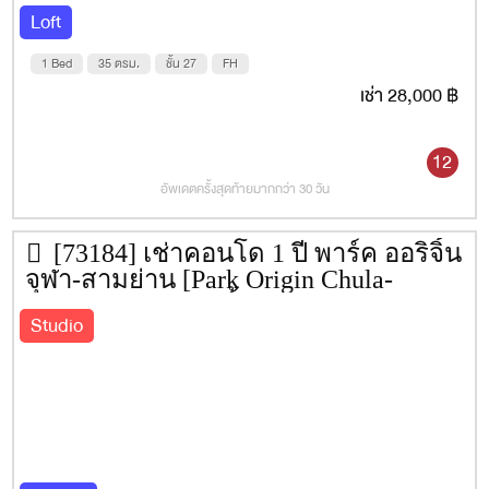
Smart Mail Box
Loft
Smart Locker
1 Bed
35 ตรม.
ชั้น 27
FH
เช่า 28,000 ฿
Business Cafe
Co – Creative Space
12
Exclusive Meeting Room
อัพเดตครั้งสุดท้ายมากกว่า 30 วัน
Business Lounge
Fine Private Dining Room
[73184] เช่าคอนโด 1 ปี พาร์ค ออริจิ้น
จุฬา-สามย่าน [Park Origin Chula-
Sky Pier Garden
Samyan] 35 ตรม. ชั้น 32
Studio
Wine Club
Hideaway Lounge
Sky Workout
The Heaven Onsen