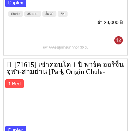
Steam Room
Duplex
Swimming Pool
Studio
35 ตรม.
ชั้น 32
FH
Sunken Seating
เช่า 28,000 ฿
Hot Spring Therapy
12
Sunbed,
อัพเดตครั้งสุดท้ายมากกว่า 30 วัน
Sunset View Point
Jacuzzi
[71615] เช่าคอนโด 1 ปี พาร์ค ออริจิ้น
จุฬา-สามย่าน [Park Origin Chula-
Pool Bar
Samyan] 35 ตรม. ชั้น 22
1 Bed
The Crown Garden Atrium
สถานที่ข้างเคียง
ตลาดสะพานเหลือง 180 ม.
ตลาดสามย่าน 500 ม.
Duplex