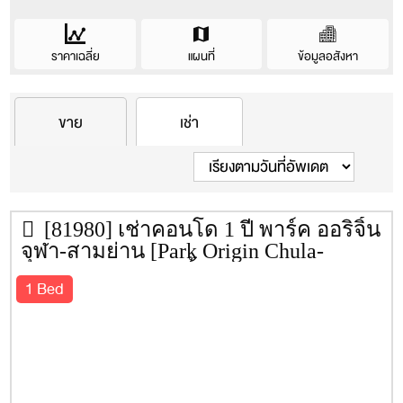
ราคาเฉลี่ย
แผนที่
ข้อมูลอสังหา
Condo information
ราคา(เช่า/ขาย)เฉลี่ยของคอนโดนี้
ขาย
เช่า
บริษัทผู้สร้าง
บริษัท ออริจิ้น พร็อพเพอร์ตี้ จำกัด
ราคา/ตรม.
ราคา
ซื้อ
เช่า
(มหาชน)
พื้นที่
2 – 0 – 94.2 ไร่
ชั้น
46
[81980] เช่าคอนโด 1 ปี พาร์ค ออริจิ้น
ยูนิต
499
จุฬา-สามย่าน [Park Origin Chula-
ประเภทห้อง
1 Bedroom 23.40 – 34.90 ตร.ม.
Samyan] 35 ตรม. ชั้น 22
1 Bed
1 Bedroom Plus 47.20 – 60.20 ตร.ม.
2 Bedroom Plus 130.90 – 132.80
ตร.ม.
ที่จอดรถ
63%