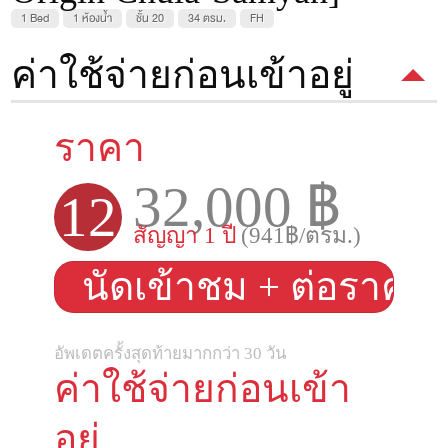
1 Bed
1 ห้องน้ำ
ชั้น 20
34 ตรม.
FH
ค่าใช้จ่ายก่อนเข้าอยู่
ราคา
32,000 ฿
12
สัญญา 1 ปี
(941฿/ตรม.)
นัดเข้าชม + ต่อราคา
อัพเดตครั้งสุดท้ายมากกว่า 30 วัน
ค่าใช้จ่ายก่อนเข้า
อยู่